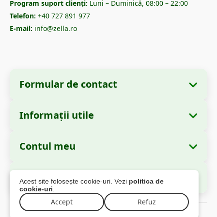
Program suport clienți:
Luni – Duminică, 08:00 – 22:00
Telefon:
+40 727 891 977
E-mail:
info@zella.ro
Formular de contact
Informații utile
Informații despre companie
Despre noi
Denumire:
Zella International Distribution
Contul meu
Cum comand?
S.R.L.
Comenzile mele
Metode de plată
Sediu Social:
Strada Cuza Vodă nr. 97, Sector
Autorități și Reglementări
Acest site folosește cookie-uri. Vezi
politica de
4, București, 040283, România
Informațiile mele personale
Informații livrare
cookie-uri
.
Adresele mele
Accept
Refuz
Politica de returnare
CUI:
44237077 (neplătitor de TVA)
© 2026 Zella.ro – Toate drepturile rezervate