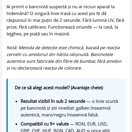
Ai primit o bancnotă suspectă și nu ai niciun aparat la
îndemână? O singură linie trasă cu acest pix îți dă
răspunsul în mai puțin de 2 secunde. Fără lumină UV, fără
prize, fără calibrare. Funcționează oriunde — la casă, la
tejghea, pe piață sau în mașină.
Notă: Metoda de detecție este chimică, bazată pe reacția
cernelii cu amidonul din hârtia obișnuită. Bancnotele
autentice sunt fabricate din fibre de bumbac fără amidon
și nu declanșează reacția de colorare.
De ce să alegi acest model? (Avantaje cheie):
Rezultat vizibil în sub 2 secunde
— o linie scurtă
pe bancnotă și știi imediat: galben înseamnă
autentică, maro/negru înseamnă falsă.
Compatibil cu 9+ valute
— RON, EUR, USD,
GBP, CHF, HUF, BGN, CAD, AUD și orice altă