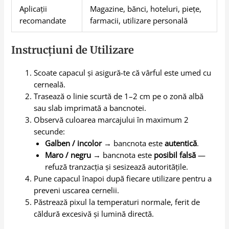
Aplicații
Magazine, bănci, hoteluri, piețe,
recomandate
farmacii, utilizare personală
Instrucțiuni de Utilizare
Scoate capacul și asigură-te că vârful este umed cu
cerneală.
Trasează o linie scurtă de 1–2 cm pe o zonă albă
sau slab imprimată a bancnotei.
Observă culoarea marcajului în maximum 2
secunde:
Galben / incolor
→ bancnota este
autentică
.
Maro / negru
→ bancnota este
posibil falsă
—
refuză tranzacția și sesizează autoritățile.
Pune capacul înapoi după fiecare utilizare pentru a
preveni uscarea cernelii.
Păstrează pixul la temperaturi normale, ferit de
căldură excesivă și lumină directă.