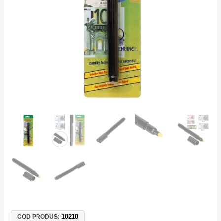
RON
EUR
USD
GBP
CHF
|
Magazine
Bănci
10210
COD PRODUS: