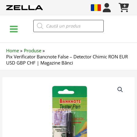
Skip
to
content
Main
Products
search
Menu
Home
Produse
Pix Verificator Bancnote False – Detector Chimic RON EUR
USD GBP CHF | Magazine Bănci
Cantitate
Pix
Verificator
Bancnote
False
–
Detector
Chimic