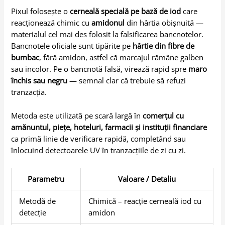
Pixul folosește o
cerneală specială pe bază de iod
care
reacționează chimic cu
amidonul
din hârtia obișnuită —
materialul cel mai des folosit la falsificarea bancnotelor.
Bancnotele oficiale sunt tipărite pe
hârtie din fibre de
bumbac
, fără amidon, astfel că marcajul rămâne galben
sau incolor. Pe o bancnotă falsă, virează rapid spre
maro
închis sau negru
— semnal clar că trebuie să refuzi
tranzacția.
Metoda este utilizată pe scară largă în
comerțul cu
amănuntul, piețe, hoteluri, farmacii și instituții financiare
ca primă linie de verificare rapidă, completând sau
înlocuind detectoarele UV în tranzacțiile de zi cu zi.
Parametru
Valoare / Detaliu
Metodă de
Chimică – reacție cerneală iod cu
detecție
amidon