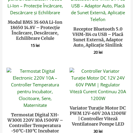
Modul BMS 3S 60A Li-Ion
18650 14.8V – Protecție
Receptor Bluetooth 5.0
Încărcare, Descărcare,
VHM-314 cu USB – Placă
Echilibrare Celule
Sunet Externă, Adaptor
Auto, Aplicație Sinilink
15
lei
20
lei
Variator Turație Motor DC
PWM 12V-60V 20A 1200W
Termostat Digital XH-
| Controller Viteză
W3001 220V 10A 1500W –
Ventilatoare Pompe LED
Controller Temperatura
-50°C~110°C Incubator
30
lei