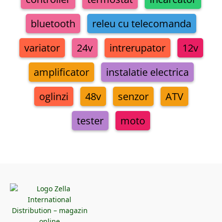
bluetooth
releu cu telecomanda
variator
24v
intrerupator
12v
amplificator
instalatie electrica
oglinzi
48v
senzor
ATV
tester
moto