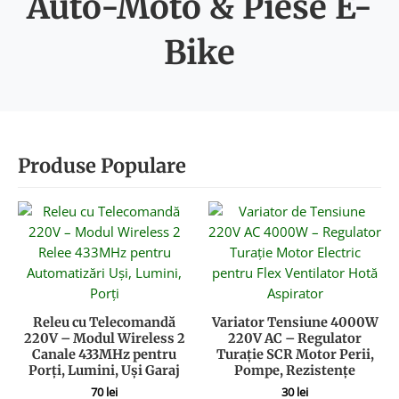
Auto-Moto & Piese E-
Bike
Produse Populare
Releu cu Telecomandă
Variator Tensiune 4000W
220V – Modul Wireless 2
220V AC – Regulator
Canale 433MHz pentru
Turație SCR Motor Perii,
Porți, Lumini, Uși Garaj
Pompe, Rezistențe
70
lei
30
lei