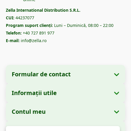
Zella International Distribution S.R.L.
CUI:
44237077
Program suport clienți:
Luni – Duminică, 08:00 – 22:00
Telefon:
+40 727 891 977
E-mail:
info@zella.ro
Formular de contact
Informații utile
Informații despre companie
Despre noi
Denumire:
Zella International Distribution
Contul meu
Cum comand?
S.R.L.
Comenzile mele
Metode de plată
Sediu Social:
Strada Cuza Vodă nr. 97, Sector
Autorități și Reglementări