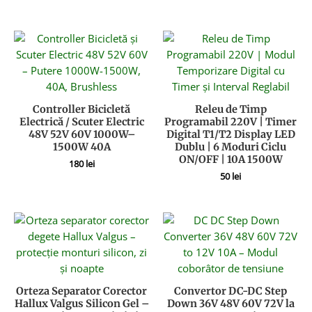
Controller Bicicletă
Releu de Timp
Electrică / Scuter Electric
Programabil 220V | Timer
48V 52V 60V 1000W–
Digital T1/T2 Display LED
1500W 40A
Dublu | 6 Moduri Ciclu
ON/OFF | 10A 1500W
180
lei
50
lei
Orteza Separator Corector
Convertor DC-DC Step
Hallux Valgus Silicon Gel –
Down 36V 48V 60V 72V la