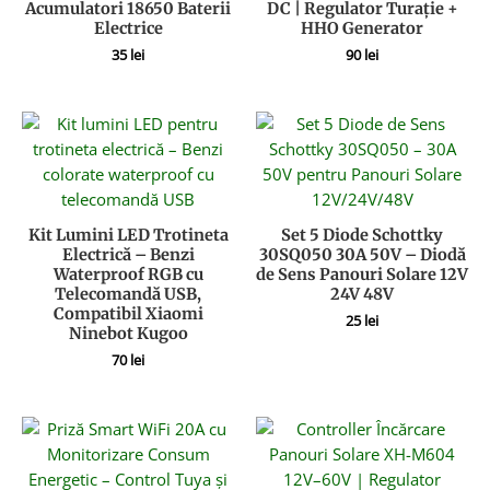
Acumulatori 18650 Baterii
DC | Regulator Turație +
Electrice
HHO Generator
35
lei
90
lei
Kit Lumini LED Trotineta
Set 5 Diode Schottky
Electrică – Benzi
30SQ050 30A 50V – Diodă
Waterproof RGB cu
de Sens Panouri Solare 12V
Telecomandă USB,
24V 48V
Compatibil Xiaomi
25
lei
Ninebot Kugoo
70
lei