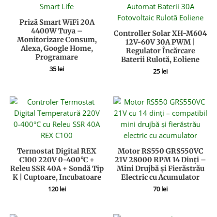
Priză Smart WiFi 20A
4400W Tuya –
Controller Solar XH-M604
Monitorizare Consum,
12V-60V 30A PWM |
Alexa, Google Home,
Regulator Încărcare
Programare
Baterii Rulotă, Eoliene
35
lei
25
lei
Termostat Digital REX
Motor RS550 GRS550VC
C100 220V 0-400°C +
21V 28000 RPM 14 Dinți –
Releu SSR 40A + Sondă Tip
Mini Drujbă și Fierăstrău
K | Cuptoare, Incubatoare
Electric cu Acumulator
120
lei
70
lei