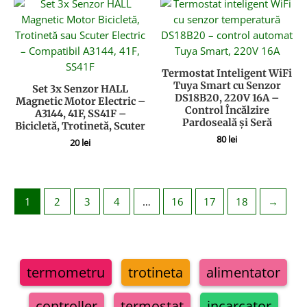
Termostat Inteligent WiFi
Tuya Smart cu Senzor
Set 3x Senzor HALL
DS18B20, 220V 16A –
Magnetic Motor Electric –
Control Încălzire
A3144, 41F, SS41F –
Pardoseală și Seră
Bicicletă, Trotinetă, Scuter
80
lei
20
lei
1
2
3
4
…
16
17
18
→
termometru
trotineta
alimentator
controller
termostat
incarcator