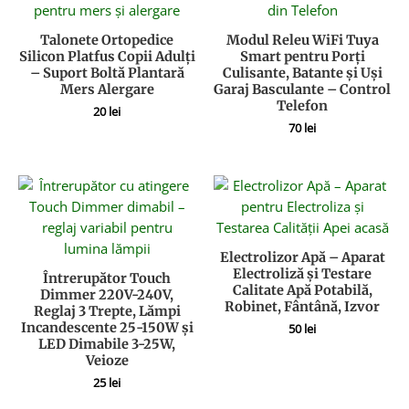
Talonete Ortopedice
Modul Releu WiFi Tuya
Silicon Platfus Copii Adulți
Smart pentru Porți
– Suport Boltă Plantară
Culisante, Batante și Uși
Mers Alergare
Garaj Basculante – Control
Telefon
20
lei
70
lei
Electrolizor Apă – Aparat
Electroliză și Testare
Întrerupător Touch
Calitate Apă Potabilă,
Dimmer 220V-240V,
Robinet, Fântână, Izvor
Reglaj 3 Trepte, Lămpi
Incandescente 25-150W și
50
lei
LED Dimabile 3-25W,
Veioze
25
lei