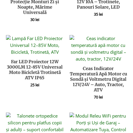
Protecție Monturi Zi și
12V 10A – Trotinete,
Noapte, Mărime
Panouri Solare, LED
Universală
35
lei
30
lei
Far LED Proiector 12W
3000LM 12-85V Universal
Ceas Indicator
Moto Bicicletă Trotinetă
Temperatură Apă Motor cu
ATV IP65
Sondă și Voltmetru Digital
12V/24V – Auto, Tractor,
25
lei
ATV
70
lei