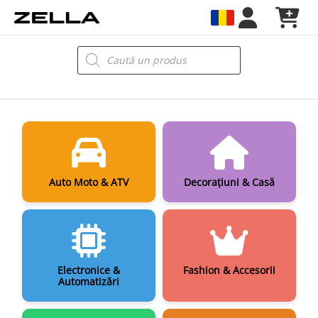
Skip
to
content
Products
search
Auto Moto & ATV
Decorațiuni & Casă
Electronice &
Fashion & Accesorii
Automatizări