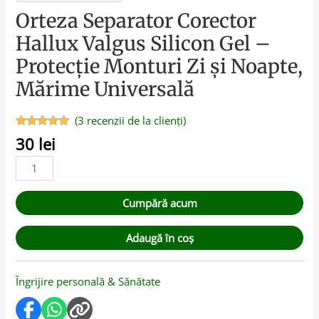
Orteza Separator Corector
Hallux Valgus Silicon Gel –
Protecție Monturi Zi și Noapte,
Mărime Universală
(
3
recenzii de la clienți)
Evaluat la
3
30
lei
5.00
din 5
pe baza a
evaluări de
la clienți
Cumpără acum
Adaugă în coș
Îngrijire personală & Sănătate