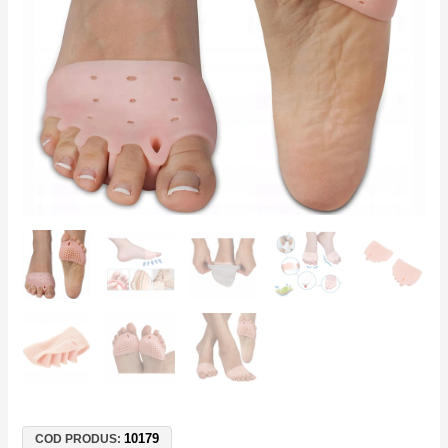
–
Protecție
Monturi
Zi
și
Noapte,
Mărime
Universală
10179
COD PRODUS: