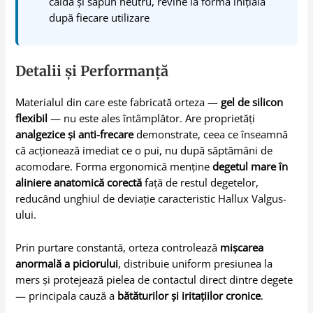
caldă și săpun neutru, revine la forma inițială
după fiecare utilizare
Detalii și Performanță
Materialul din care este fabricată orteza —
gel de silicon
flexibil
— nu este ales întâmplător. Are proprietăți
analgezice și anti-frecare
demonstrate, ceea ce înseamnă
că acționează imediat ce o pui, nu după săptămâni de
acomodare. Forma ergonomică menține
degetul mare în
aliniere anatomică corectă
față de restul degetelor,
reducând unghiul de deviație caracteristic Hallux Valgus-
ului.
Prin purtare constantă, orteza controlează
mișcarea
anormală a piciorului
, distribuie uniform presiunea la
mers și protejează pielea de contactul direct dintre degete
— principala cauză a
bătăturilor și iritațiilor cronice
.