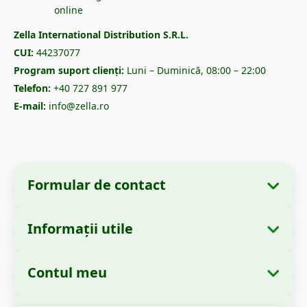
Zella International Distribution S.R.L.
CUI:
44237077
Program suport clienți:
Luni – Duminică, 08:00 – 22:00
Telefon:
+40 727 891 977
E-mail:
info@zella.ro
Formular de contact
Informații utile
Informații despre companie
Despre noi
Denumire:
Zella International Distribution
Contul meu
Cum comand?
S.R.L.
Comenzile mele
Metode de plată