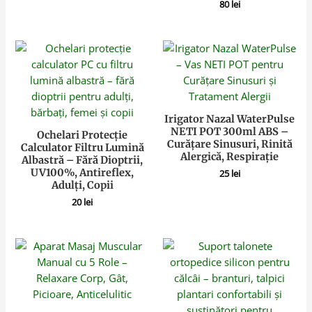
80
lei
Irigator Nazal WaterPulse
NETI POT 300ml ABS –
Ochelari Protecție
Curățare Sinusuri, Rinită
Calculator Filtru Lumină
Alergică, Respirație
Albastră – Fără Dioptrii,
UV100%, Antireflex,
25
lei
Adulți, Copii
20
lei