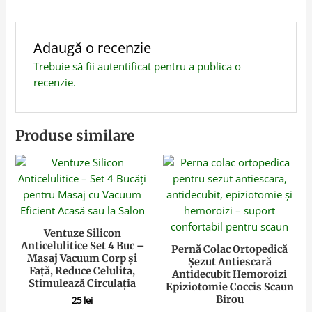
Adaugă o recenzie
Trebuie să fii
autentificat
pentru a publica o
recenzie.
Produse similare
Ventuze Silicon
Anticelulitice Set 4 Buc –
Pernă Colac Ortopedică
Masaj Vacuum Corp și
Șezut Antiescară
Față, Reduce Celulita,
Antidecubit Hemoroizi
Stimulează Circulația
Epiziotomie Coccis Scaun
Birou
25
lei