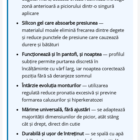
zonă anterioară a piciorului dintr-o singură
aplicare
Silicon gel care absoarbe presiunea
—
materialul moale elimină frecarea dintre degete
și reduce punctele de presiune care cauzează
durere și bătături
Funcționează și în pantofi, și noaptea
— profilul
subțire permite purtarea discretă în
încălțăminte cu vârf larg, iar noaptea corectează
poziția fără să deranjeze somnul
Întârzie evoluția monturilor
— utilizarea
regulată reduce pronatia excesivă și previne
formarea calusurilor și hiperkeratozei
Mărime universală, fără ajustări
— se adaptează
majorității dimensiunilor de picior, atât stâng
cât și drept, direct din cutie
Durabilă și ușor de întreținut
— se spală cu apă