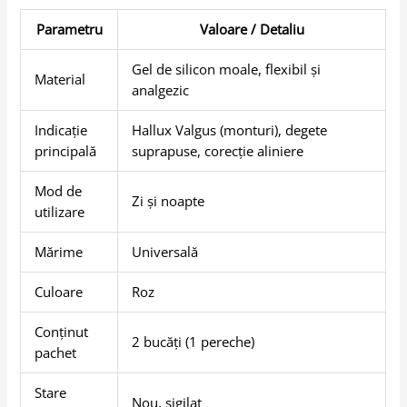
Parametru
Valoare / Detaliu
Gel de silicon moale, flexibil și
Material
analgezic
Indicație
Hallux Valgus (monturi), degete
principală
suprapuse, corecție aliniere
Mod de
Zi și noapte
utilizare
Mărime
Universală
Culoare
Roz
Conținut
2 bucăți (1 pereche)
pachet
Stare
Nou, sigilat