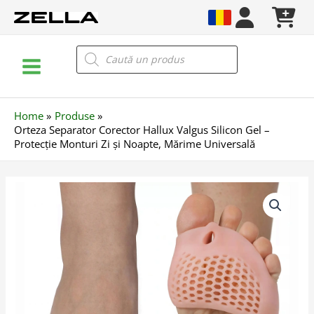
Skip
to
content
Main
Products
search
Menu
Home
Produse
Orteza Separator Corector Hallux Valgus Silicon Gel –
Protecție Monturi Zi și Noapte, Mărime Universală
Cantitate
Orteza
Separator
Corector
Hallux
Valgus
Silicon
Gel