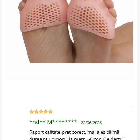
Evaluat la
5
*nd** M********
22/06/2026
din 5
Raport calitate-preț corect, mai ales că mă
durea rău piciorul la mers. Siliconul e destul