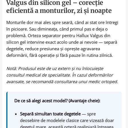
Valgus din silicon gel – corecție
eficientă a monturilor, zi și noapte
Monturile dor mai ales spre seară, când ai stat ore întregi
în picioare. Sau dimineața, când primul pas e deja o
problemă. Orteza separator pentru Hallux Valgus din
silicon gel intervine exact acolo unde ai nevoie — separă
degetele, reduce presiunea și oprește agravarea
deformării, fără operație și fără pauze în rutina zilnică.
Notă: Produsul este de uz extern și nu înlocuiește
consultul medical de specialitate. În cazul deformărilor
avansate, se recomandă consultarea unui medic ortoped.
De ce să alegi acest model? (Avantaje cheie):
Separă simultan toate degetele
— spre
deosebire de modelele clasice care vizează doar
degetul mare, această orteză realiniază întreaga