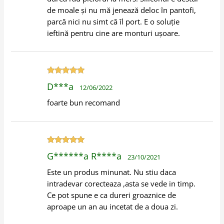
de moale și nu mă jenează deloc în pantofi,
parcă nici nu simt că îl port. E o soluție
ieftină pentru cine are monturi ușoare.
Evaluat la
5
D***a
12/06/2022
din 5
foarte bun recomand
Evaluat la
5
G******a R****a
23/10/2021
din 5
Este un produs minunat. Nu stiu daca
intradevar corecteaza ,asta se vede in timp.
Ce pot spune e ca dureri groaznice de
aproape un an au incetat de a doua zi.