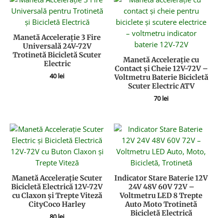
Manetă Accelerație 3 Fire
Universală 24V-72V
Trotinetă Bicicletă Scuter
Manetă Accelerație cu
Electric
Contact și Cheie 12V-72V –
40
lei
Voltmetru Baterie Bicicletă
Scuter Electric ATV
70
lei
Manetă Accelerație Scuter
Indicator Stare Baterie 12V
Bicicletă Electrică 12V-72V
24V 48V 60V 72V –
cu Claxon și Trepte Viteză
Voltmetru LED 8 Trepte
CityCoco Harley
Auto Moto Trotinetă
Bicicletă Electrică
80
lei