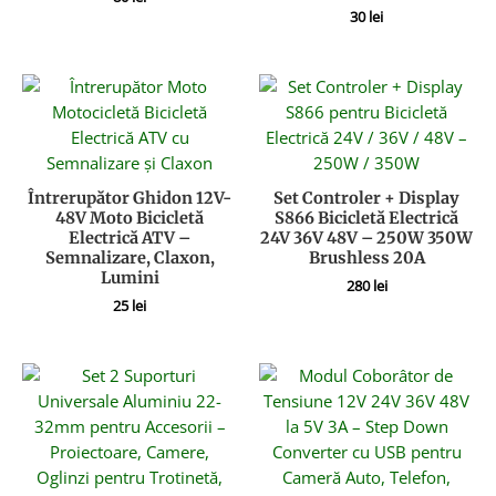
30
lei
Întrerupător Ghidon 12V-
Set Controler + Display
48V Moto Bicicletă
S866 Bicicletă Electrică
Electrică ATV –
24V 36V 48V – 250W 350W
Semnalizare, Claxon,
Brushless 20A
Lumini
280
lei
25
lei