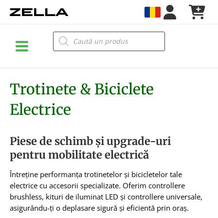
Skip
to
content
Main
Products
search
Menu
Trotinete & Biciclete
Electrice
Piese de schimb și upgrade-uri
pentru mobilitate electrică
Întreține performanța trotinetelor și bicicletelor tale
electrice cu accesorii specializate. Oferim controllere
brushless, kituri de iluminat LED și controllere universale,
asigurându-ți o deplasare sigură și eficientă prin oraș.