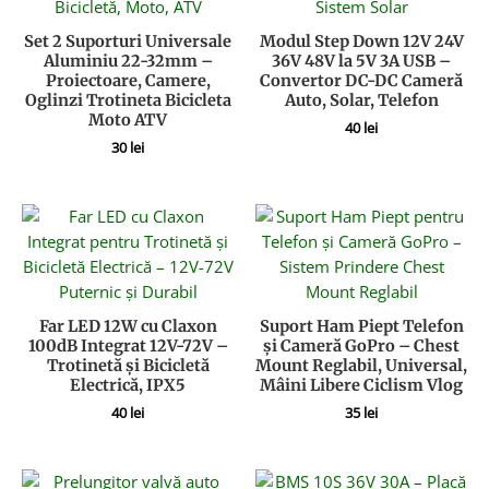
Set 2 Suporturi Universale
Modul Step Down 12V 24V
Aluminiu 22-32mm –
36V 48V la 5V 3A USB –
Proiectoare, Camere,
Convertor DC-DC Cameră
Oglinzi Trotineta Bicicleta
Auto, Solar, Telefon
Moto ATV
40
lei
30
lei
Far LED 12W cu Claxon
Suport Ham Piept Telefon
100dB Integrat 12V-72V –
și Cameră GoPro – Chest
Trotinetă și Bicicletă
Mount Reglabil, Universal,
Electrică, IPX5
Mâini Libere Ciclism Vlog
40
lei
35
lei