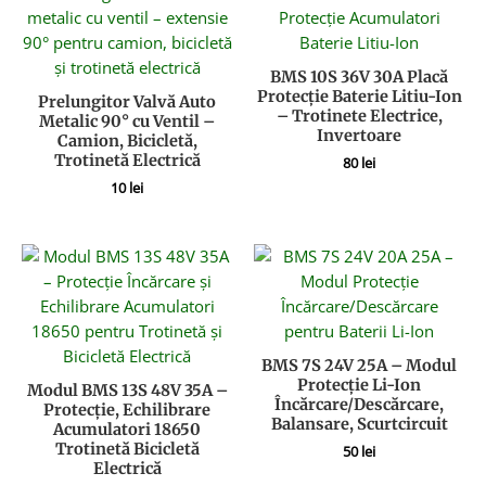
BMS 10S 36V 30A Placă
Protecție Baterie Litiu-Ion
Prelungitor Valvă Auto
– Trotinete Electrice,
Metalic 90° cu Ventil –
Invertoare
Camion, Bicicletă,
Trotinetă Electrică
80
lei
10
lei
BMS 7S 24V 25A – Modul
Protecție Li-Ion
Modul BMS 13S 48V 35A –
Încărcare/Descărcare,
Protecție, Echilibrare
Balansare, Scurtcircuit
Acumulatori 18650
Trotinetă Bicicletă
50
lei
Electrică