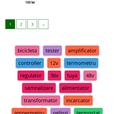
100
lei
1
2
3
→
bicicleta
tester
amplificator
controller
12v
termometru
regulator
36v
tuya
48v
semnalizare
alimentator
transformator
incarcator
ampermetru
oglinzi
termostat