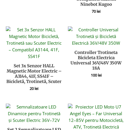
Ninebot Kugoo
70
lei
Controller Trotineta
Bicicleta Electrica
Universal 36V/48V 350W
Set 3x Senzor HALL
18A
Magnetic Motor Electric –
100
lei
A3144, 41F, SS41F –
Bicicletă, Trotinetă, Scuter
20
lei
Set 2 Semnalizatoare LED