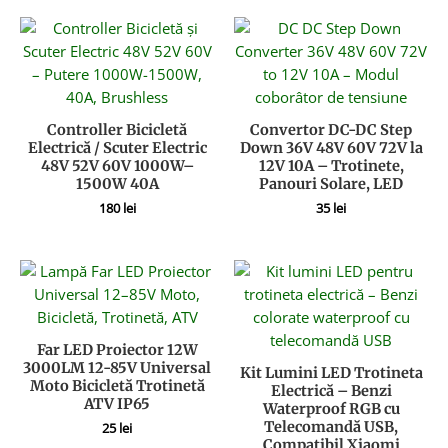
Controller Bicicletă
Convertor DC-DC Step
Electrică / Scuter Electric
Down 36V 48V 60V 72V la
48V 52V 60V 1000W–
12V 10A – Trotinete,
1500W 40A
Panouri Solare, LED
180
lei
35
lei
Far LED Proiector 12W
3000LM 12-85V Universal
Kit Lumini LED Trotineta
Moto Bicicletă Trotinetă
Electrică – Benzi
ATV IP65
Waterproof RGB cu
Telecomandă USB,
25
lei
Compatibil Xiaomi