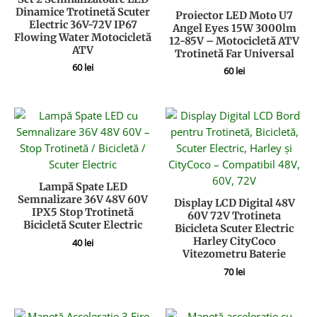
Dinamice Trotinetă Scuter
Proiector LED Moto U7
Electric 36V-72V IP67
Angel Eyes 15W 3000lm
Flowing Water Motocicletă
12-85V – Motocicletă ATV
ATV
Trotinetă Far Universal
60
lei
60
lei
Lampă Spate LED
Semnalizare 36V 48V 60V
Display LCD Digital 48V
IPX5 Stop Trotinetă
60V 72V Trotineta
Bicicletă Scuter Electric
Bicicleta Scuter Electric
Harley CityCoco
40
lei
Vitezometru Baterie
70
lei