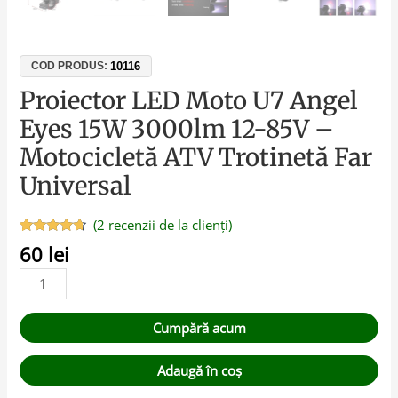
10116
COD PRODUS:
Proiector LED Moto U7 Angel
Eyes 15W 3000lm 12-85V –
Motocicletă ATV Trotinetă Far
Universal
(
2
recenzii de la clienți)
Evaluat la
2
60
lei
4.50
din 5
pe baza a
evaluări de
la clienți
Cumpără acum
Adaugă în coș