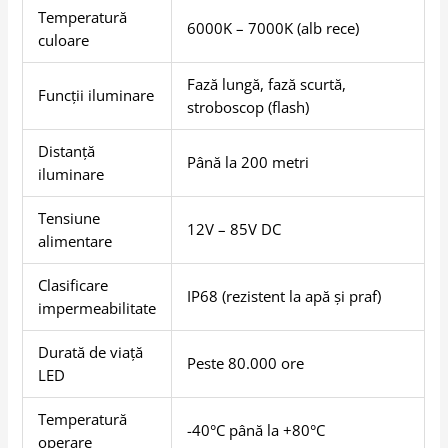
Temperatură
6000K – 7000K (alb rece)
culoare
Fază lungă, fază scurtă,
Funcții iluminare
stroboscop (flash)
Distanță
Până la 200 metri
iluminare
Tensiune
12V – 85V DC
alimentare
Clasificare
IP68 (rezistent la apă și praf)
impermeabilitate
Durată de viață
Peste 80.000 ore
LED
Temperatură
-40°C până la +80°C
operare