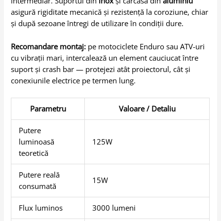
intermediar. Suportul din
inox
și carcasa din
aluminiu
asigură rigiditate mecanică și rezistență la coroziune, chiar
și după sezoane întregi de utilizare în condiții dure.
Recomandare montaj:
pe motociclete Enduro sau ATV-uri
cu vibrații mari, intercalează un element cauciucat între
suport și crash bar — protejezi atât proiectorul, cât și
conexiunile electrice pe termen lung.
Parametru
Valoare / Detaliu
Putere
luminoasă
125W
teoretică
Putere reală
15W
consumată
Flux luminos
3000 lumeni