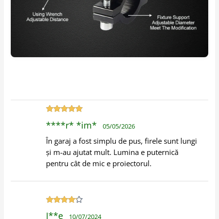
Evaluat la
5
****r* *im*
05/05/2026
din 5
În garaj a fost simplu de pus, firele sunt lungi
și m-au ajutat mult. Lumina e puternică
pentru cât de mic e proiectorul.
Evaluat la
I**e
10/07/2024
4
din 5