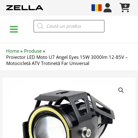
Skip
to
content
Main
Products
search
Menu
Home
Produse
Proiector LED Moto U7 Angel Eyes 15W 3000lm 12-85V –
Motocicletă ATV Trotinetă Far Universal
Cantitate
Proiector
LED
Moto
U7
Angel
Eyes
15W