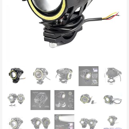
3000lm
12-
85V
–
Motocicletă
ATV
Trotinetă
Far
Universal