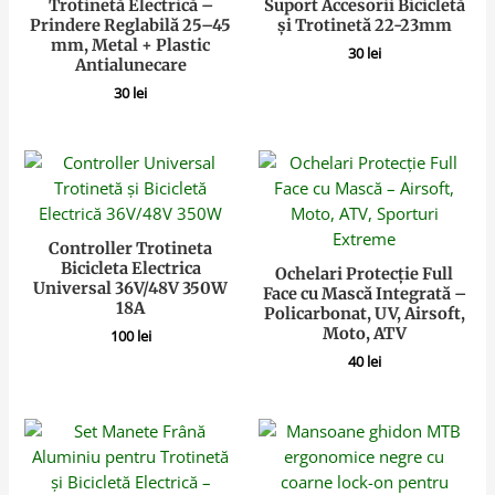
Trotinetă Electrică –
Suport Accesorii Bicicletă
Prindere Reglabilă 25–45
și Trotinetă 22-23mm
mm, Metal + Plastic
30
lei
Antialunecare
30
lei
Controller Trotineta
Bicicleta Electrica
Ochelari Protecție Full
Universal 36V/48V 350W
Face cu Mască Integrată –
18A
Policarbonat, UV, Airsoft,
Moto, ATV
100
lei
40
lei