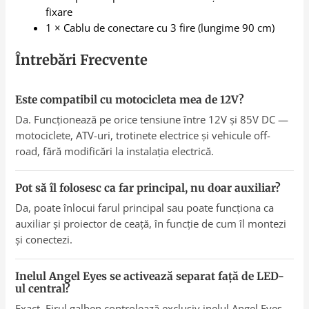
fixare
1 × Cablu de conectare cu 3 fire (lungime 90 cm)
Întrebări Frecvente
Este compatibil cu motocicleta mea de 12V?
Da. Funcționează pe orice tensiune între 12V și 85V DC —
motociclete, ATV-uri, trotinete electrice și vehicule off-
road, fără modificări la instalația electrică.
Pot să îl folosesc ca far principal, nu doar auxiliar?
Da, poate înlocui farul principal sau poate funcționa ca
auxiliar și proiector de ceață, în funcție de cum îl montezi
și conectezi.
Inelul Angel Eyes se activează separat față de LED-
ul central?
Exact. Firul galben controlează exclusiv inelul Angel Eyes