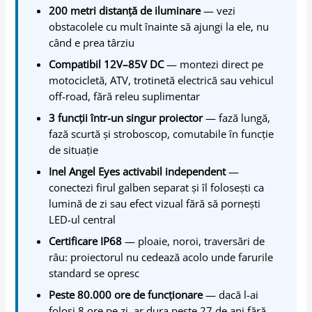
200 metri distanță de iluminare
— vezi
obstacolele cu mult înainte să ajungi la ele, nu
când e prea târziu
Compatibil 12V–85V DC
— montezi direct pe
motocicletă, ATV, trotinetă electrică sau vehicul
off-road, fără releu suplimentar
3 funcții într-un singur proiector
— fază lungă,
fază scurtă și stroboscop, comutabile în funcție
de situație
Inel Angel Eyes activabil independent
—
conectezi firul galben separat și îl folosești ca
lumină de zi sau efect vizual fără să pornești
LED-ul central
Certificare IP68
— ploaie, noroi, traversări de
râu: proiectorul nu cedează acolo unde farurile
standard se opresc
Peste 80.000 ore de funcționare
— dacă l-ai
folosi 8 ore pe zi, ar dura peste 27 de ani fără