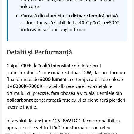
înlocuire
Carcasă din aluminiu cu disipare termică activă
— funcționează stabil de la -40°C până la +80°C,
inclusiv în sesiuni lungi off-road
Detalii și Performanță
Chipul
CREE de înaltă intensitate
din interiorul
proiectorului U7 consumă real doar
15W
, dar produce un
flux luminos de
3000 lumeni
la o temperatură de culoare
de
6000K–7000K
— acel alb rece care redă detaliile
drumului cu precizie, fără oboseală vizuală. Lentilele din
policarbonat
concentrează fasciculul eficient, fără pierderi
laterale inutile.
Intervalul de tensiune
12V–85V DC
îl face compatibil cu
aproape orice vehicul fără transformator sau releu