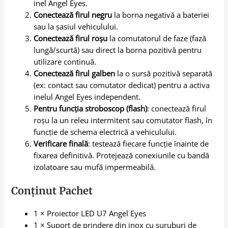
inel Angel Eyes.
Conectează firul negru
la borna negativă a bateriei
sau la șasiul vehiculului.
Conectează firul roșu
la comutatorul de faze (fază
lungă/scurtă) sau direct la borna pozitivă pentru
utilizare continuă.
Conectează firul galben
la o sursă pozitivă separată
(ex: contact sau comutator dedicat) pentru a activa
inelul Angel Eyes independent.
Pentru funcția stroboscop (flash)
: conectează firul
roșu la un releu intermitent sau comutator flash, în
funcție de schema electrică a vehiculului.
Verificare finală
: testează fiecare funcție înainte de
fixarea definitivă. Protejează conexiunile cu bandă
izolatoare sau mufă impermeabilă.
Conținut Pachet
1 × Proiector LED U7 Angel Eyes
1 × Suport de prindere din inox cu șuruburi de