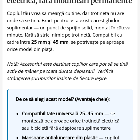
electrică, fără modificări permanente
Copilul tău vrea să meargă cu tine, dar trotineta nu are
unde să se țină. Exact pentru asta există acest ghidon
suplimentar — un punct de sprijin solid, montat în câteva
minute, fără să strici nimic pe trotinetă. Compatibil cu
cadre între
25 mm și 45 mm
, se potrivește pe aproape
orice model din piață.
Notă: Accesoriul este destinat copiilor care pot să se țină
activ de mâner pe toată durata deplasării. Verifică
strângerea șuruburilor înainte de fiecare ieșire.
De ce să alegi acest model? (Avantaje cheie):
Compatibilitate universală 25–45 mm
— se
montează pe aproape orice trotinetă electrică
sau bicicletă fără adaptoare suplimentare
Mansoane antialunecare din plastic
— copilul