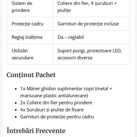
Sistem de
Coliere din fier, 4 șuruburi +
prindere
piulițe
Protecție cadru
Garnituri de protecție incluse
Reglaj înălțime
Da – reglabil
Utilizări
Suport pungi, proiectoare LED,
secundare
accesorii diverse
Conținut Pachet
1x Mâner ghidon suplimentar copii (metal +
mansoane plastic antialunecare)
2x Coliere din fier pentru prindere
4x Șuruburi și piulițe de fixare
Garnituri de protecție pentru cadru
Întrebări Frecvente