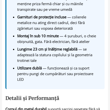
menține priza fermă chiar și cu mâinile
transpirate sau pe vreme umedă
Garnituri de protecție incluse
— colierele
metalice nu ating direct cadrul, deci fără
zgârieturi sau vopsea deteriorată
Montaj în sub 10 minute
— 4 șuruburi, o cheie
obișnuită, gata. Fără electrician, fără atelier
Lungime 23 cm și înălțime reglabilă
— se
adaptează la statura copilului și la geometria
trotinei tale
Utilizare dublă
— funcționează și ca suport
pentru pungi de cumpărături sau proiectoare
LED
Detalii și Performanță
Corpul din metal durabil
suportă sarcini repetate fără să