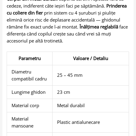
cedeze, indiferent câte ieșiri faci pe săptămână.
Prinderea
cu coliere din fier
prin sistem cu 4 șuruburi și piulițe
elimină orice risc de deplasare accidentală — ghidonul
rămâne fix exact unde l-ai montat.
Înălțimea reglabilă
face
diferența când copilul crește sau când vrei să muți
accesoriul pe altă trotinetă.
Parametru
Valoare / Detaliu
Diametru
25 – 45 mm
compatibil cadru
Lungime ghidon
23 cm
Material corp
Metal durabil
Material
Plastic antialunecare
mansoane