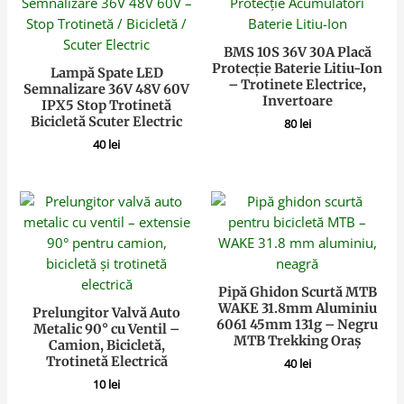
BMS 10S 36V 30A Placă
Protecție Baterie Litiu-Ion
Lampă Spate LED
– Trotinete Electrice,
Semnalizare 36V 48V 60V
Invertoare
IPX5 Stop Trotinetă
Bicicletă Scuter Electric
80
lei
40
lei
Pipă Ghidon Scurtă MTB
WAKE 31.8mm Aluminiu
Prelungitor Valvă Auto
6061 45mm 131g – Negru
Metalic 90° cu Ventil –
MTB Trekking Oraș
Camion, Bicicletă,
Trotinetă Electrică
40
lei
10
lei