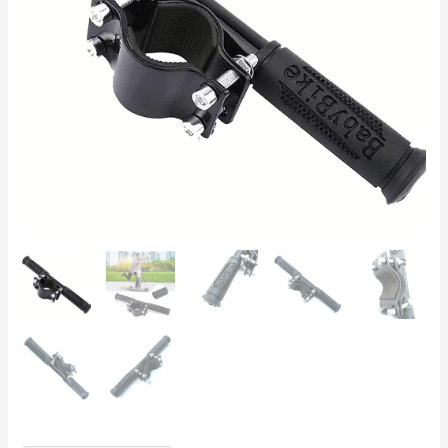
–
Prindere
Reglabilă
25–
45
mm,
Metal
+
Plastic
Antialunecare