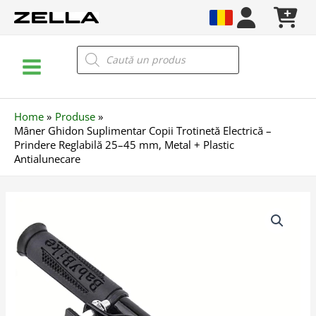
Skip
to
content
Main
Products
search
Menu
Home
Produse
Mâner Ghidon Suplimentar Copii Trotinetă Electrică –
Prindere Reglabilă 25–45 mm, Metal + Plastic
Antialunecare
Cantitate
Mâner
Ghidon
Suplimentar
Copii
Trotinetă
Electrică