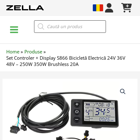
Skip
to
content
Main
Products
search
Menu
Home
Produse
Set Controler + Display S866 Bicicletă Electrică 24V 36V
48V – 250W 350W Brushless 20A
Cantitate
Set
Controler
+
Display
S866
Bicicletă
Electrică