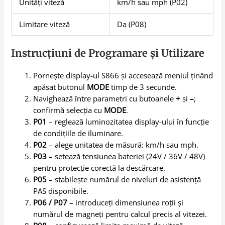
Unități viteză
km/h sau mph (P02)
Limitare viteză
Da (P08)
Instrucțiuni de Programare și Utilizare
Pornește display-ul S866 și accesează meniul ținând
apăsat butonul
MODE
timp de 3 secunde.
Navighează între parametri cu butoanele
+
și
–
;
confirmă selecția cu
MODE
.
P01
– reglează luminozitatea display-ului în funcție
de condițiile de iluminare.
P02
– alege unitatea de măsură: km/h sau mph.
P03
– setează tensiunea bateriei (24V / 36V / 48V)
pentru protecție corectă la descărcare.
P05
– stabilește numărul de niveluri de asistență
PAS disponibile.
P06 / P07
– introduceți dimensiunea roții și
numărul de magneți pentru calcul precis al vitezei.