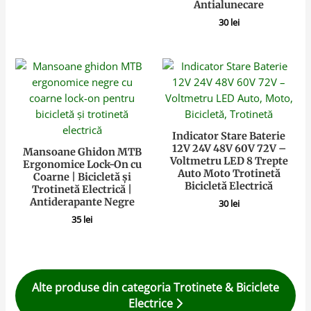
Antialunecare
30
lei
Indicator Stare Baterie
12V 24V 48V 60V 72V –
Mansoane Ghidon MTB
Voltmetru LED 8 Trepte
Ergonomice Lock-On cu
Auto Moto Trotinetă
Coarne | Bicicletă și
Bicicletă Electrică
Trotinetă Electrică |
Antiderapante Negre
30
lei
35
lei
Alte produse din categoria Trotinete & Biciclete
Electrice