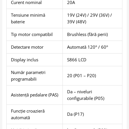
Curent nominal
20A
Tensiune minimă
19V (24V) / 29V (36V) /
baterie
39V (48V)
Tip motor compatibil
Brushless (fără perii)
Detectare motor
Automată 120° / 60°
Display inclus
S866 LCD
Număr parametri
20 (P01 – P20)
programabili
Da – niveluri
Asistență pedalare (PAS)
configurabile (P05)
Funcție croazieră
Da (P17)
automată