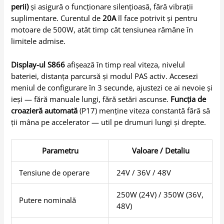
perii)
și asigură o funcționare silențioasă, fără vibrații
suplimentare. Curentul de
20A
îl face potrivit și pentru
motoare de 500W, atât timp cât tensiunea rămâne în
limitele admise.
Display-ul S866
afișează în timp real viteza, nivelul
bateriei, distanța parcursă și modul PAS activ. Accesezi
meniul de configurare în 3 secunde, ajustezi ce ai nevoie și
ieși — fără manuale lungi, fără setări ascunse.
Funcția de
croazieră automată
(P17) menține viteza constantă fără să
ții mâna pe accelerator — util pe drumuri lungi și drepte.
Parametru
Valoare / Detaliu
Tensiune de operare
24V / 36V / 48V
250W (24V) / 350W (36V,
Putere nominală
48V)