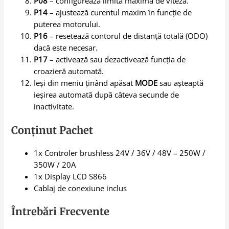
P08
– configurează limita maximă de viteză.
P14
– ajustează curentul maxim în funcție de
puterea motorului.
P16
– resetează contorul de distanță totală (ODO)
dacă este necesar.
P17
– activează sau dezactivează funcția de
croazieră automată.
Ieși din meniu ținând apăsat
MODE
sau așteaptă
ieșirea automată după câteva secunde de
inactivitate.
Conținut Pachet
1x Controler brushless 24V / 36V / 48V – 250W /
350W / 20A
1x Display LCD S866
Cablaj de conexiune inclus
Întrebări Frecvente