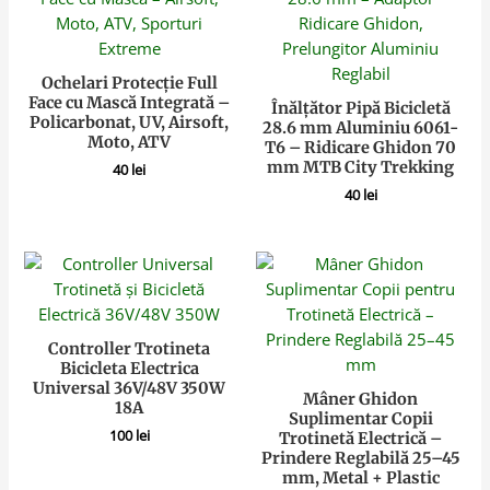
Ochelari Protecție Full
Face cu Mască Integrată –
Înălțător Pipă Bicicletă
Policarbonat, UV, Airsoft,
28.6 mm Aluminiu 6061-
Moto, ATV
T6 – Ridicare Ghidon 70
mm MTB City Trekking
40
lei
40
lei
Controller Trotineta
Bicicleta Electrica
Universal 36V/48V 350W
Mâner Ghidon
18A
Suplimentar Copii
100
lei
Trotinetă Electrică –
Prindere Reglabilă 25–45
mm, Metal + Plastic