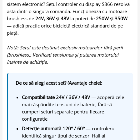
sistem electronic? Setul controler cu display S866 rezolvă
asta dintr-o singură comandă. Funcționează cu motoare
brushless de
24V, 36V și 48V
la puteri de
250W și 350W
— adică practic orice bicicletă electrică standard de pe
piață.
Notă: Setul este destinat exclusiv motoarelor fără perii
(brushless). Verificați tensiunea și puterea motorului
înainte de achiziție.
De ce să alegi acest set? (Avantaje cheie):
Compatibilitate 24V / 36V / 48V
— acoperă cele
mai răspândite tensiuni de baterie, fără să
cumperi seturi separate pentru fiecare
configurație
Detecție automată 120° / 60°
— controlerul
identifică singur tipul de senzori Hall ai