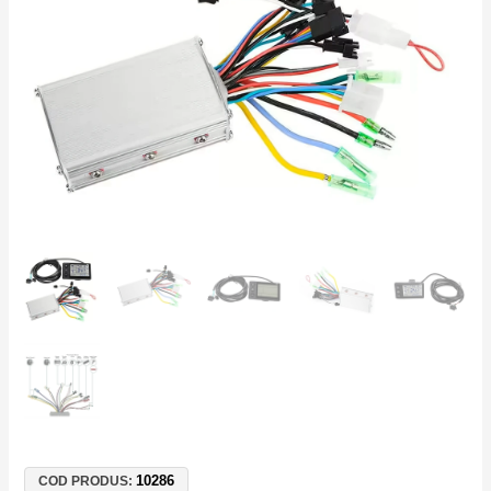
24V
36V
48V
–
250W
350W
Brushless
20A
10286
COD PRODUS: