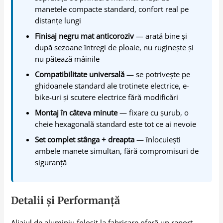
manetele compacte standard, confort real pe
distanțe lungi
Finisaj negru mat anticoroziv
— arată bine și
după sezoane întregi de ploaie, nu rugineşte și
nu pătează mâinile
Compatibilitate universală
— se potrivește pe
ghidoanele standard ale trotinete electrice, e-
bike-uri și scutere electrice fără modificări
Montaj în câteva minute
— fixare cu șurub, o
cheie hexagonală standard este tot ce ai nevoie
Set complet stânga + dreapta
— înlocuiești
ambele manete simultan, fără compromisuri de
siguranță
Detalii și Performanță
Aliajul de aluminiu folosit la fabricare oferă un raport