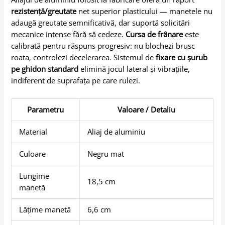
rezistență/greutate
net superior plasticului — manetele nu
adaugă greutate semnificativă, dar suportă solicitări
mecanice intense fără să cedeze.
Cursa de frânare
este
calibrată pentru răspuns progresiv: nu blochezi brusc
roata, controlezi decelerarea. Sistemul de
fixare cu șurub
pe ghidon standard
elimină jocul lateral și vibrațiile,
indiferent de suprafața pe care rulezi.
Parametru
Valoare / Detaliu
Material
Aliaj de aluminiu
Culoare
Negru mat
Lungime
18,5 cm
manetă
Lățime manetă
6,6 cm