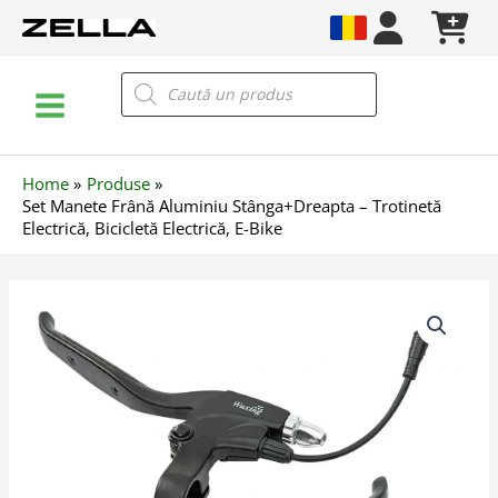
Skip
to
content
Main
Products
search
Menu
Home
Produse
Set Manete Frână Aluminiu Stânga+Dreapta – Trotinetă
Electrică, Bicicletă Electrică, E-Bike
Cantitate
Set
Manete
Frână
Aluminiu
Stânga+Dreapta
–
Trotinetă