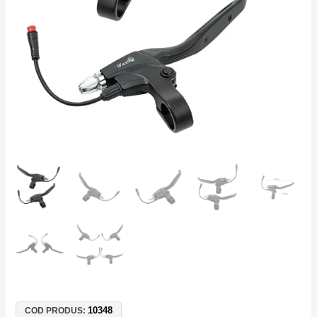
Electrică,
Bicicletă
Electrică,
E-
Bike
10348
COD PRODUS: