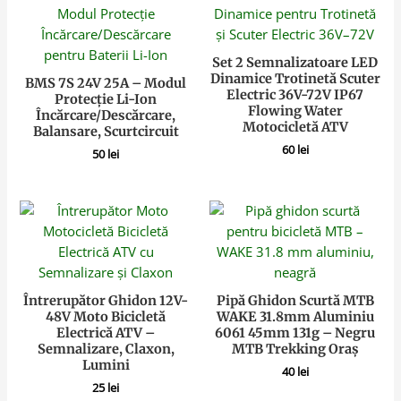
Set 2 Semnalizatoare LED
Dinamice Trotinetă Scuter
BMS 7S 24V 25A – Modul
Electric 36V-72V IP67
Protecție Li-Ion
Flowing Water
Încărcare/Descărcare,
Motocicletă ATV
Balansare, Scurtcircuit
60
lei
50
lei
Întrerupător Ghidon 12V-
Pipă Ghidon Scurtă MTB
48V Moto Bicicletă
WAKE 31.8mm Aluminiu
Electrică ATV –
6061 45mm 131g – Negru
Semnalizare, Claxon,
MTB Trekking Oraș
Lumini
40
lei
25
lei