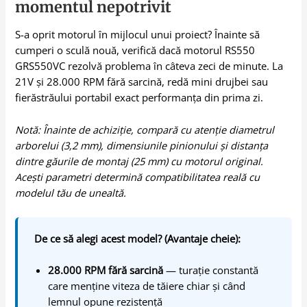
momentul nepotrivit
S-a oprit motorul în mijlocul unui proiect? Înainte să
cumperi o sculă nouă, verifică dacă motorul RS550
GRS550VC rezolvă problema în câteva zeci de minute. La
21V și 28.000 RPM fără sarcină, redă mini drujbei sau
fierăstrăului portabil exact performanța din prima zi.
Notă: Înainte de achiziție, compară cu atenție diametrul
arborelui (3,2 mm), dimensiunile pinionului și distanța
dintre găurile de montaj (25 mm) cu motorul original.
Acești parametri determină compatibilitatea reală cu
modelul tău de unealtă.
De ce să alegi acest model? (Avantaje cheie):
28.000 RPM fără sarcină
— turație constantă
care menține viteza de tăiere chiar și când
lemnul opune rezistență