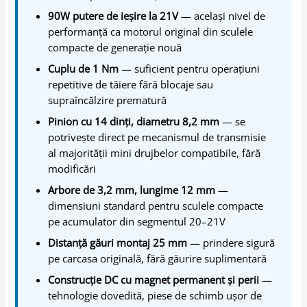
90W putere de ieșire la 21V
— același nivel de
performanță ca motorul original din sculele
compacte de generație nouă
Cuplu de 1 Nm
— suficient pentru operațiuni
repetitive de tăiere fără blocaje sau
supraîncălzire prematură
Pinion cu 14 dinți, diametru 8,2 mm
— se
potrivește direct pe mecanismul de transmisie
al majorității mini drujbelor compatibile, fără
modificări
Arbore de 3,2 mm, lungime 12 mm
—
dimensiuni standard pentru sculele compacte
pe acumulator din segmentul 20–21V
Distanță găuri montaj 25 mm
— prindere sigură
pe carcasa originală, fără găurire suplimentară
Construcție DC cu magnet permanent și perii
—
tehnologie dovedită, piese de schimb ușor de