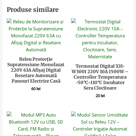
Produse similare
Releu Protecție
Supratensiune Monofazat
Termostat Digital XH-
220V 63A Afișaj Digital
W3001 220V 10A 1500W –
Resetare Automată
Controller Temperatura
Panouri Electrice Casă
-50°C~110°C Incubator
Sera Clocitoare
60
lei
20
lei