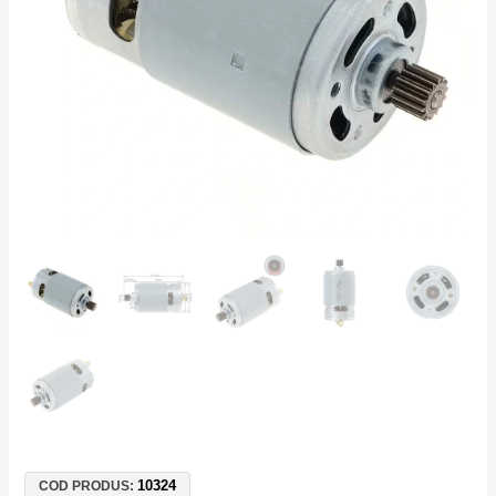
Dinți
–
Mini
Drujbă
și
Fierăstrău
Electric
cu
Acumulator
10324
COD PRODUS: