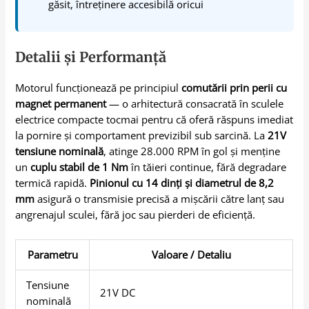
găsit, întreținere accesibilă oricui
Detalii și Performanță
Motorul funcționează pe principiul
comutării prin perii cu
magnet permanent
— o arhitectură consacrată în sculele
electrice compacte tocmai pentru că oferă răspuns imediat
la pornire și comportament previzibil sub sarcină. La
21V
tensiune nominală
, atinge 28.000 RPM în gol și menține
un
cuplu stabil de 1 Nm
în tăieri continue, fără degradare
termică rapidă.
Pinionul cu 14 dinți și diametrul de 8,2
mm
asigură o transmisie precisă a mișcării către lanț sau
angrenajul sculei, fără joc sau pierderi de eficiență.
Parametru
Valoare / Detaliu
Tensiune
21V DC
nominală