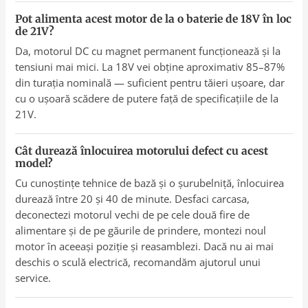
Pot alimenta acest motor de la o baterie de 18V în loc
de 21V?
Da, motorul DC cu magnet permanent funcționează și la
tensiuni mai mici. La 18V vei obține aproximativ 85–87%
din turația nominală — suficient pentru tăieri ușoare, dar
cu o ușoară scădere de putere față de specificațiile de la
21V.
Cât durează înlocuirea motorului defect cu acest
model?
Cu cunoștințe tehnice de bază și o șurubelniță, înlocuirea
durează între 20 și 40 de minute. Desfaci carcasa,
deconectezi motorul vechi de pe cele două fire de
alimentare și de pe găurile de prindere, montezi noul
motor în aceeași poziție și reasamblezi. Dacă nu ai mai
deschis o sculă electrică, recomandăm ajutorul unui
service.