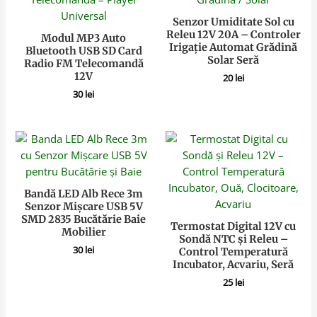
Senzor Umiditate Sol cu
Releu 12V 20A – Controler
Modul MP3 Auto
Irigație Automat Grădină
Bluetooth USB SD Card
Solar Seră
Radio FM Telecomandă
12V
20
lei
30
lei
Bandă LED Alb Rece 3m
Senzor Mișcare USB 5V
SMD 2835 Bucătărie Baie
Termostat Digital 12V cu
Mobilier
Sondă NTC și Releu –
30
lei
Control Temperatură
Incubator, Acvariu, Seră
25
lei