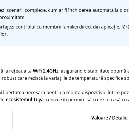
zi scenarii complexe, cum ar fi închiderea automată la o or
 proximitate.
rtajezi controlul cu membrii familiei direct din aplicație, făr
lor.
ă la rețeaua ta
WiFi 2.4GHz
, asigurând o stabilitate optimă
l robust care rezistă la variațiile de temperatură specifice sp
ai libertatea necesară pentru a monta dispozitivul într-o po
 în
ecosistemul Tuya
, ceea ce îți permite să creezi o casă c
Valoare / Detaliu