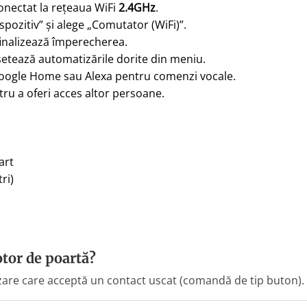
conectat la rețeaua WiFi
2.4GHz
.
spozitiv” și alege „Comutator (WiFi)”.
 finalizează împerecherea.
setează automatizările dorite din meniu.
oogle Home sau Alexa pentru comenzi vocale.
ru a oferi acces altor persoane.
art
ri)
otor de poartă?
zare care acceptă un contact uscat (comandă de tip buton).