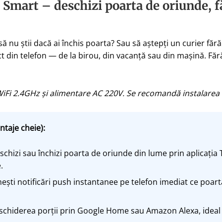
Smart – deschizi poarta de oriunde, f
 să nu știi dacă ai închis poarta? Sau să aștepți un curier fără
ct din telefon — de la birou, din vacanță sau din mașină. Făr
Fi 2.4GHz și alimentare AC 220V. Se recomandă instalarea de
ntaje cheie):
chizi sau închizi poarta de oriunde din lume prin aplicația T
.
ești notificări push instantanee pe telefon imediat ce poart
hiderea porții prin Google Home sau Amazon Alexa, ideal 