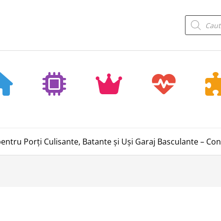
Products
search
ntru Porți Culisante, Batante și Uși Garaj Basculante – Con