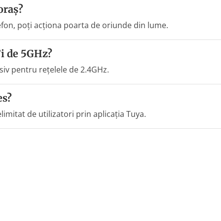
oraș?
lefon, poți acționa poarta de oriunde din lume.
Fi de 5GHz?
usiv pentru rețelele de 2.4GHz.
es?
mitat de utilizatori prin aplicația Tuya.