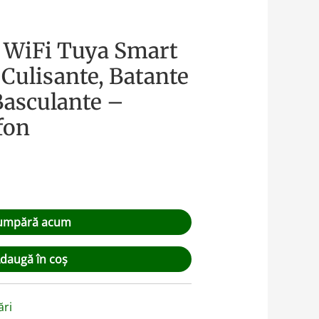
 WiFi Tuya Smart
 Culisante, Batante
 Basculante –
fon
umpără acum
daugă în coș
ări