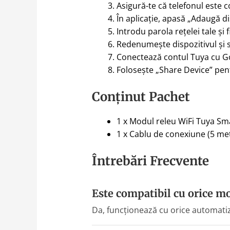
Asigură-te că telefonul este 
În aplicație, apasă „Adaugă di
Introdu parola rețelei tale și
Redenumește dispozitivul și 
Conectează contul Tuya cu G
Folosește „Share Device” pent
Conținut Pachet
1 x Modul releu WiFi Tuya Sm
1 x Cablu de conexiune (5 met
Întrebări Frecvente
Este compatibil cu orice m
Da, funcționează cu orice automati