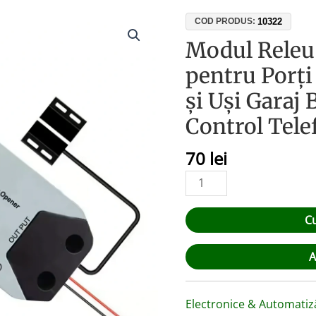
Cantitate
10322
COD PRODUS:
Modul
Modul Releu
Releu
pentru Porți
WiFi
Tuya
și Uși Garaj
Smart
Control Tele
pentru
Porți
70
lei
Culisante,
Batante
și
Uși
C
Garaj
Basculante
A
–
Control
Telefon
Electronice & Automatiz