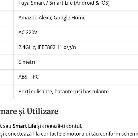
Tuya Smart / Smart Life (Android & iOS)
Amazon Alexa, Google Home
AC 220V
2.4GHz, IEEE802.11 b/g/n
5 metri
ABS + PC
Porți culisante, batante, uși basculante
mare și Utilizare
t
sau
Smart Life
și creează-ți contul.
și conectează-l la contactele motorului tău conform schemei