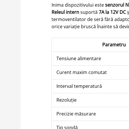
Inima dispozitivului este
senzorul N
Releul intern
suportă
7A la 12V DC
ș
termoventilator de seră fără adapt
orice variație bruscă înainte să dev
Parametru
Tensiune alimentare
Curent maxim comutat
Interval temperatură
Rezoluție
Precizie măsurare
Tip sondă