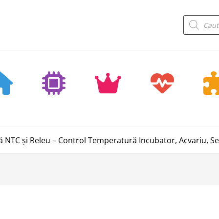
Products
search
ă NTC și Releu – Control Temperatură Incubator, Acvariu, S