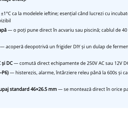
±1°C ca la modelele ieftine; esențial când lucrezi cu incub
izibil
apă
— o poți pune direct în acvariu sau piscină; cablul de 40 c
— acoperă deopotrivă un frigider DIY și un dulap de ferment
 și DC
— comută direct echipamente de 250V AC sau 12V DC
–P6)
— histerezis, alarme, întârziere releu până la 600s și ca
upaj standard 46×26.5 mm
— se montează direct în orice 