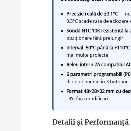
Precizie reală de ±0.1°C
— nu 
0.5°C scade rata de eclozare v
Sondă NTC 10K rezistentă la 
poziționare fără prelungiri
Interval -50°C până la +110°C
mai multe proiecte
Releu intern 7A compatibil AC
6 parametri programabili (P0
dintr-un meniu în 3 butoane
Format 48×28×32 mm cu dec
DIY, fără modificări
Detalii și Performanță