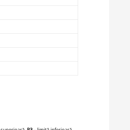
ă superioară,
P3
– limită inferioară,