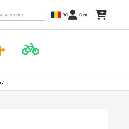
RO
Cont
eră