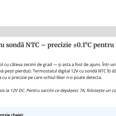
cu sondă NTC – precizie ±0.1°C pentru i
 cu câteva zecimi de grad — și asta a fost de ajuns. Într-
ă pești pierduți. Termostatul digital 12V cu sondă NTC îți dă
cu o precizie pe care ochiul liber n-o poate detecta.
iv la 12V DC. Pentru sarcini ce depășesc 7A, folosește un 
ntaje cheie):