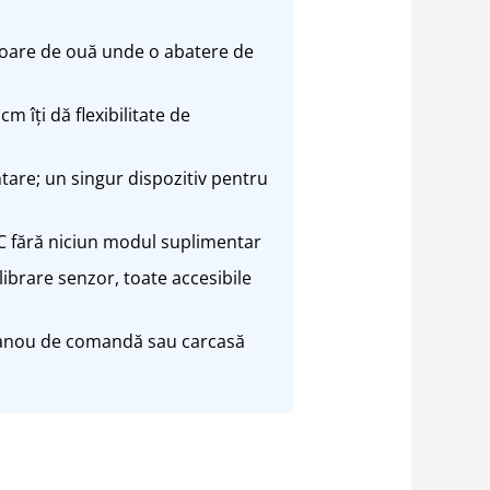
atoare de ouă unde o abatere de
m îți dă flexibilitate de
are; un singur dispozitiv pentru
 fără niciun modul suplimentar
librare senzor, toate accesibile
panou de comandă sau carcasă