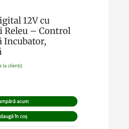
gital 12V cu
 Releu – Control
 Incubator,
ă
 la clienți)
umpără acum
daugă în coș