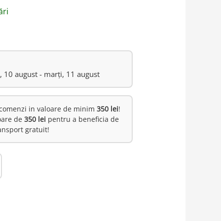
ări
i, 10 august - marți, 11 august
comenzi in valoare de minim
350 lei
!
oare de
350 lei
pentru a beneficia de
ansport gratuit!