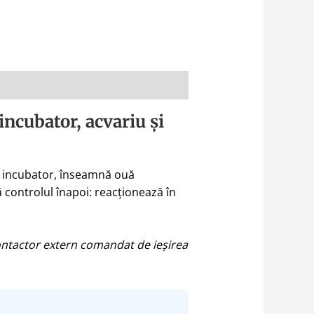
ncubator, acvariu și
un incubator, înseamnă ouă
 controlul înapoi: reacționează în
contactor extern comandat de ieșirea