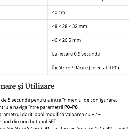
40 cm
48 × 28 × 32 mm
46 × 26.5 mm
La fiecare 0.5 secunde
Încălzire / Răcire (selectabil P0)
mare și Utilizare
 de
5 secunde
pentru a intra în meniul de configurare.
tru a naviga între parametrii
P0–P6
.
arametrul dorit, apoi modifică valoarea cu
+
/
–
.
ăsând din nou butonul
SET
.
d (încălzire/răcire),
P1
– histerezis (implicit 2°C),
P2
– limit