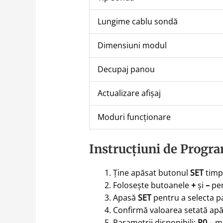
Lungime cablu sondă
Dimensiuni modul
Decupaj panou
Actualizare afișaj
Moduri funcționare
Instrucțiuni de Progra
Ține apăsat butonul
SET
timp
Folosește butoanele
+
și
–
pen
Apasă
SET
pentru a selecta p
Confirmă valoarea setată ap
Parametrii disponibili:
P0
– mo