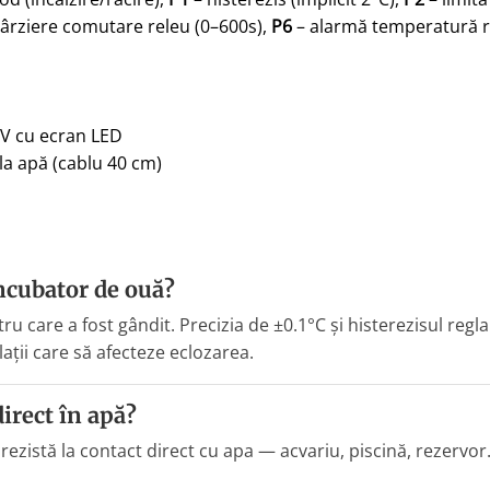
târziere comutare releu (0–600s),
P6
– alarmă temperatură ri
2V cu ecran LED
la apă (cablu 40 cm)
incubator de ouă?
tru care a fost gândit. Precizia de ±0.1°C și histerezisul re
lații care să afecteze eclozarea.
irect în apă?
ezistă la contact direct cu apa — acvariu, piscină, rezervor