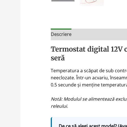
Descriere
Termostat digital 12V 
seră
Temperatura a scăpat de sub control
neeclozate. Într-un acvariu, înseamn
0.5 secunde și menține temperatura 
Notă: Modulul se alimentează exclus
releului.
De ce să alegi acest model? (Ava