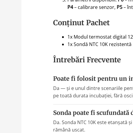
P4
– calibrare senzor,
P5
– în
Conținut Pachet
1x Modul termostat digital 1
1x Sondă NTC 10K rezistentă 
Întrebări Frecvente
Poate fi folosit pentru un 
Da — și e unul dintre scenariile pen
pe toată durata incubației, fără osci
Sonda poate fi scufundată d
Da. Sonda NTC 10K este etanșată și r
rămână uscat.