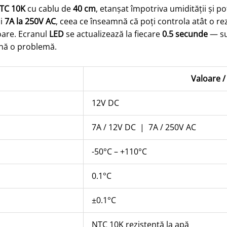
TC 10K
cu cablu de
40 cm
, etanșat împotriva umidității și po
i
7A la 250V AC
, ceea ce înseamnă că poți controla atât o rez
oare. Ecranul
LED
se actualizează la fiecare
0.5 secunde
— su
ină o problemă.
Valoare /
12V DC
7A / 12V DC | 7A / 250V AC
-50°C – +110°C
0.1°C
±0.1°C
NTC 10K rezistentă la apă