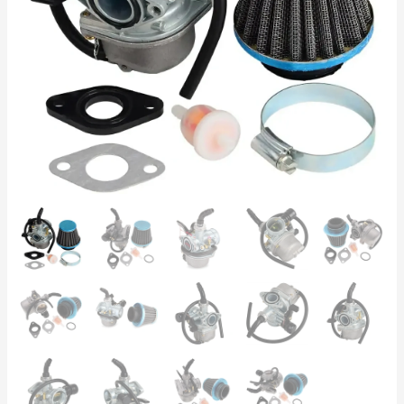
+
Filtru
Aer
35mm
+
Garnituri
–
4T
Quad
Pit
Bike
Cross