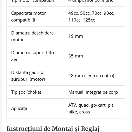
Tip motor compatibil
4 timpi, monocilindric
Capacitate motor
49cc, 50cc, 70cc, 90cc,
compatibilă
110cc, 125cc
Diametru deschidere
19 mm
motor
Diametru suport filtru
35 mm
aer
Distanța găurilor
48 mm (centru-centru)
șuruburi (motor)
Tip șoc (choke)
Manual, integrat pe corp
ATV, quad, go-kart, pit
Aplicații
bike, cross
Instrucțiuni de Montaj și Reglaj