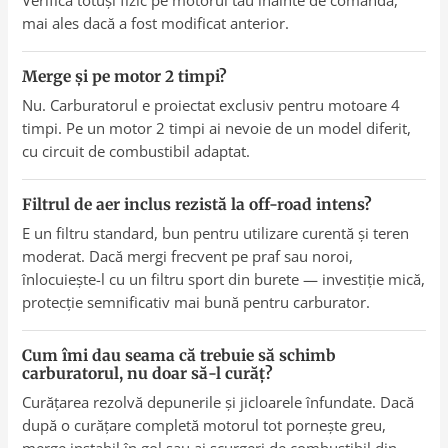
mai ales dacă a fost modificat anterior.
Merge și pe motor 2 timpi?
Nu. Carburatorul e proiectat exclusiv pentru motoare 4
timpi. Pe un motor 2 timpi ai nevoie de un model diferit,
cu circuit de combustibil adaptat.
Filtrul de aer inclus rezistă la off-road intens?
E un filtru standard, bun pentru utilizare curentă și teren
moderat. Dacă mergi frecvent pe praf sau noroi,
înlocuiește-l cu un filtru sport din burete — investiție mică,
protecție semnificativ mai bună pentru carburator.
Cum îmi dau seama că trebuie să schimb
carburatorul, nu doar să-l curăț?
Curățarea rezolvă depunerile și jicloarele înfundate. Dacă
după o curățare completă motorul tot pornește greu,
merge instabil în gol sau ai scurgeri de combustibil din