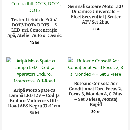
Semnalizatoare Moto LED
Dinamice Universale –
Efect Secvențial | Scuter
Tester Lichid de Frână
ATV Set 2buc
DOT3 DOT4 DOT5 – 5
30
lei
LED-uri, Concentrație
Apă, Atelier Auto și Casnic
15
lei
Butoane Consolă Aer
Condiționat Ford Focus 2,
Aripă Moto Spate cu
Focus 3, Mondeo 4, C-Max
Lampă LED 12V – Codiță
– Set 3 Piese, Montaj
Enduro Motocross Off-
Rapid
Road ABS Negru 33x11cm
30
lei
50
lei