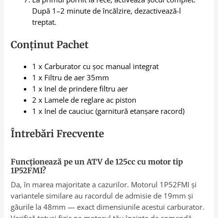
După 1–2 minute de încălzire, dezactivează-l
treptat.
Conținut Pachet
1 x Carburator cu șoc manual integrat
1 x Filtru de aer 35mm
1 x Inel de prindere filtru aer
2 x Lamele de reglare ac piston
1 x Inel de cauciuc (garnitură etanșare racord)
Întrebări Frecvente
Funcționează pe un ATV de 125cc cu motor tip
1P52FMI?
Da, în marea majoritate a cazurilor. Motorul 1P52FMI și
variantele similare au racordul de admisie de 19mm și
găurile la 48mm — exact dimensiunile acestui carburator.
Verifică totuși fizic pe motorul tău înainte de comandă,