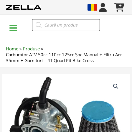
Skip
to
content
Main
Products
search
Menu
Home
Produse
Carburator ATV 50cc 110cc 125cc Șoc Manual + Filtru Aer
35mm + Garnituri – 4T Quad Pit Bike Cross
Cantitate
Carburator
ATV
50cc
110cc
125cc
Șoc
Manual