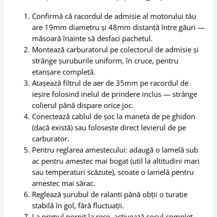
Confirmă că racordul de admisie al motorului tău
are 19mm diametru și 48mm distanță între găuri —
măsoară înainte să desfaci pachetul.
Montează carburatorul pe colectorul de admisie și
strânge șuruburile uniform, în cruce, pentru
etanșare completă.
Atașează filtrul de aer de 35mm pe racordul de
ieșire folosind inelul de prindere inclus — strânge
colierul până dispare orice joc.
Conectează cablul de șoc la maneta de pe ghidon
(dacă există) sau folosește direct levierul de pe
carburator.
Pentru reglarea amestecului: adaugă o lamelă sub
ac pentru amestec mai bogat (util la altitudini mari
sau temperaturi scăzute), scoate o lamelă pentru
amestec mai sărac.
Reglează șurubul de ralanti până obții o turație
stabilă în gol, fără fluctuații.
La primul pornit la rece, activează șocul complet.