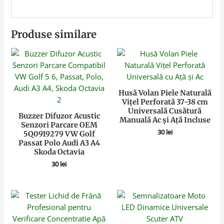
Produse similare
Husă Volan Piele Naturală
Vițel Perforată 37-38 cm
Universală Cusătură
Buzzer Difuzor Acustic
Manuală Ac și Ață Incluse
Senzori Parcare OEM
30
lei
5Q0919279 VW Golf
Passat Polo Audi A3 A4
Skoda Octavia
30
lei