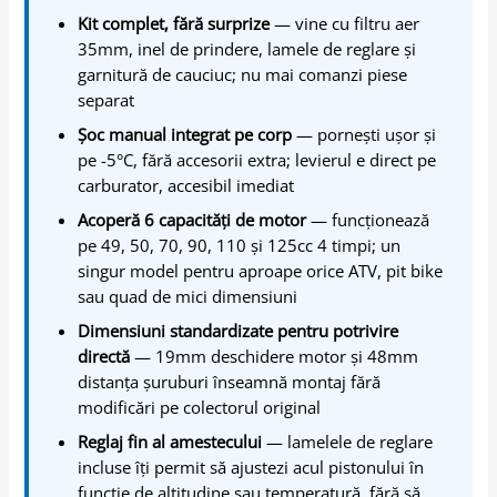
Kit complet, fără surprize
— vine cu filtru aer
35mm, inel de prindere, lamele de reglare și
garnitură de cauciuc; nu mai comanzi piese
separat
Șoc manual integrat pe corp
— pornești ușor și
pe -5°C, fără accesorii extra; levierul e direct pe
carburator, accesibil imediat
Acoperă 6 capacități de motor
— funcționează
pe 49, 50, 70, 90, 110 și 125cc 4 timpi; un
singur model pentru aproape orice ATV, pit bike
sau quad de mici dimensiuni
Dimensiuni standardizate pentru potrivire
directă
— 19mm deschidere motor și 48mm
distanța șuruburi înseamnă montaj fără
modificări pe colectorul original
Reglaj fin al amestecului
— lamelele de reglare
incluse îți permit să ajustezi acul pistonului în
funcție de altitudine sau temperatură, fără să