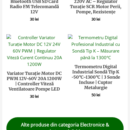
Bluetooth USB SD Card
220V AC – Regulator
Radio FM Telecomandă
Turație SCR Motor Perii,
12V
Pompe, Rezistențe
30
lei
30
lei
Termometru Digital
Industrial Sondă Tip K
Variator Turație Motor DC
-50°C~1300°C | 3 Sonde
PWM 12V-60V 20A 1200W
Incluse | Cuptor
| Controller Viteză
Metalurgie
Ventilatoare Pompe LED
50
lei
30
lei
Alte produse din categoria Electronice &