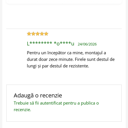
Evaluat la
5
L******** *o****u
24/06/2026
din 5
Pentru un începător ca mine, montajul a
durat doar zece minute. Firele sunt destul de
lungi și par destul de rezistente.
Adaugă o recenzie
Trebuie să fii
autentificat
pentru a publica o
recenzie.