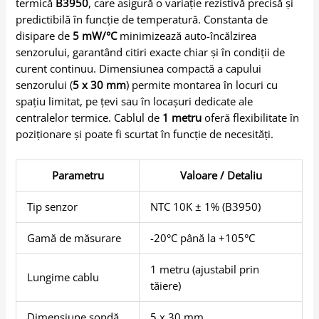
termică
B3950
, care asigură o variație rezistivă precisă și
predictibilă în funcție de temperatură. Constanta de
disipare de
5 mW/°C
minimizează auto-încălzirea
senzorului, garantând citiri exacte chiar și în condiții de
curent continuu. Dimensiunea compactă a capului
senzorului (
5 x 30 mm
) permite montarea în locuri cu
spațiu limitat, pe țevi sau în locașuri dedicate ale
centralelor termice. Cablul de
1 metru
oferă flexibilitate în
poziționare și poate fi scurtat în funcție de necesități.
Parametru
Valoare / Detaliu
Tip senzor
NTC 10K ± 1% (B3950)
Gamă de măsurare
-20°C până la +105°C
1 metru (ajustabil prin
Lungime cablu
tăiere)
Dimensiune sondă
5 x 30 mm