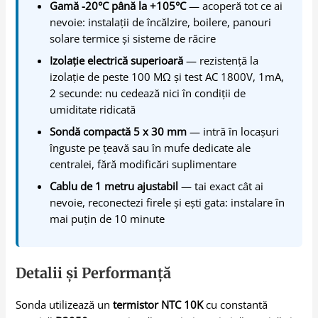
Gamă -20°C până la +105°C
— acoperă tot ce ai
nevoie: instalații de încălzire, boilere, panouri
solare termice și sisteme de răcire
Izolație electrică superioară
— rezistență la
izolație de peste 100 MΩ și test AC 1800V, 1mA,
2 secunde: nu cedează nici în condiții de
umiditate ridicată
Sondă compactă 5 x 30 mm
— intră în locașuri
înguste pe țeavă sau în mufe dedicate ale
centralei, fără modificări suplimentare
Cablu de 1 metru ajustabil
— tai exact cât ai
nevoie, reconectezi firele și ești gata: instalare în
mai puțin de 10 minute
Detalii și Performanță
Sonda utilizează un
termistor NTC 10K
cu constantă