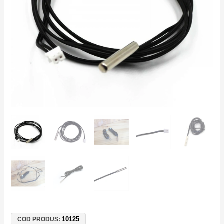
±1%
Cablu
1m
–
Centrală
Termică,
Termostat,
Boiler
10125
COD PRODUS: