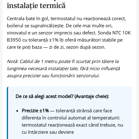
instalație termică
Centrala bate în gol, termostatul nu reacționează corect,
boilerul se supraîncălzește. De cele mai multe ori,
vinovatul e un senzor imprecis sau defect. Sonda NTC 10K
B3950 cu toleranță ±1% îți oferă măsurători stabile pe
care te poți baza — zi de zi, sezon după sezon.
Notă: Cablul de 1 metru poate fi scurtat prin tăiere la
lungimea necesară instalației tale, fără nicio influență
asupra preciziei sau funcționării senzorului.
De ce să alegi acest model? (Avantaje cheie):
Precizie ±1%
— toleranță strânsă care face
diferența în controlul automat al temperaturii:
termostatul reacționează exact când trebuie, nu
cu întârziere sau deviere