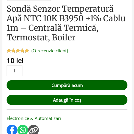
Sondă Senzor Temperatură
Apă NTC 10K B3950 ±1% Cablu
1m – Centrală Termică,
Termostat, Boiler
(O recenzie client)
Evaluat la
10
lei
5.00
din 5
pe baza
unei
singure
evaluări
Cumpără acum
Adaugă în coș
Electronice & Automatizări