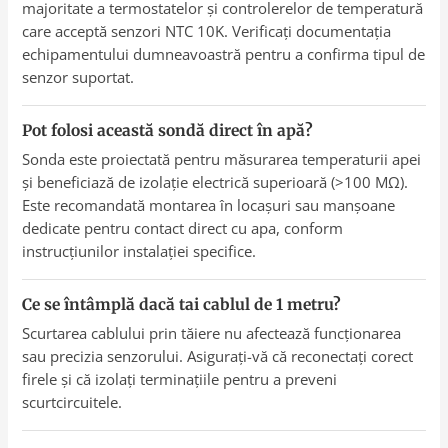
majoritate a termostatelor și controlerelor de temperatură
care acceptă senzori NTC 10K. Verificați documentația
echipamentului dumneavoastră pentru a confirma tipul de
senzor suportat.
Pot folosi această sondă direct în apă?
Sonda este proiectată pentru măsurarea temperaturii apei
și beneficiază de izolație electrică superioară (>100 MΩ).
Este recomandată montarea în locașuri sau manșoane
dedicate pentru contact direct cu apa, conform
instrucțiunilor instalației specifice.
Ce se întâmplă dacă tai cablul de 1 metru?
Scurtarea cablului prin tăiere nu afectează funcționarea
sau precizia senzorului. Asigurați-vă că reconectați corect
firele și că izolați terminațiile pentru a preveni
scurtcircuitele.