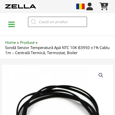
Skip
to
content
Main
Products
search
Menu
Home
Produse
Sondă Senzor Temperatură Apă NTC 10K B3950 ±1% Cablu
1m – Centrală Termică, Termostat, Boiler
Cantitate
Sondă
Senzor
Temperatură
Apă
NTC
10K
B3950