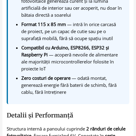
fotovoltaice generează curent și la lumină
artificială de interior sau cer acoperit, nu doar în
bătaia directă a soarelui
Format 115 x 85 mm
— intră în orice carcasă
de proiect, pe un capac de cutie sau pe o
suprafață mobilă, fără să ocupe spațiu inutil
Compatibil cu Arduino, ESP8266, ESP32 și
Raspberry Pi
— acoperă nevoile de alimentare
ale majorității microcontrollerelor folosite în
proiecte IoT
Zero costuri de operare
— odată montat,
generează energie fără baterii de schimb, fără
cablu, fără întreținere
Detalii și Performanță
Structura internă a panoului cuprinde
2 rânduri de celule
fotovoltaice
, fiecare furnizând 6V. Conectate în
serie
,