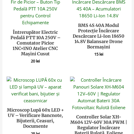
BMS 4S 40A Modul
Protecție Încărcare
Întrerupător Electric
Descărcare Li-Ion 18650
Pedală PTT 10A 250V –
14.8V Balansare Drone
Comutator Picior
Bormașini
1NC+1NO Atelier CNC
Mașini Cusut
15
lei
20
lei
Microscop Lupă 60x LED +
UV – Verificare Bancnote,
Controller Solar XH-
Bijuterii, Ceasuri,
M604 12V-60V 30A PWM |
Documente
Regulator Încărcare
Baterii Rulotă, Eoliene
25
lei