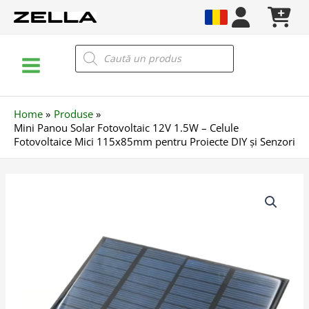
Skip
to
content
Main
Products
search
Menu
Home
Produse
Mini Panou Solar Fotovoltaic 12V 1.5W – Celule
Fotovoltaice Mici 115x85mm pentru Proiecte DIY și Senzori
Cantitate
Mini
Panou
Solar
Fotovoltaic
12V
1.5W
–