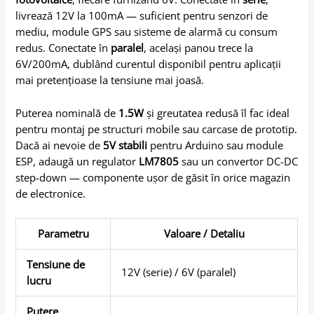
livrează 12V la 100mA — suficient pentru senzori de
mediu, module GPS sau sisteme de alarmă cu consum
redus. Conectate în
paralel
, același panou trece la
6V/200mA, dublând curentul disponibil pentru aplicații
mai pretențioase la tensiune mai joasă.
Puterea nominală de
1.5W
și greutatea redusă îl fac ideal
pentru montaj pe structuri mobile sau carcase de prototip.
Dacă ai nevoie de
5V stabili
pentru Arduino sau module
ESP, adaugă un regulator
LM7805
sau un convertor DC-DC
step-down — componente ușor de găsit în orice magazin
de electronice.
Parametru
Valoare / Detaliu
Tensiune de
12V (serie) / 6V (paralel)
lucru
Putere