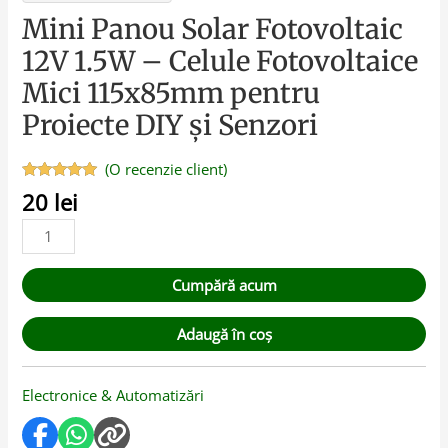
Mini Panou Solar Fotovoltaic
12V 1.5W – Celule Fotovoltaice
Mici 115x85mm pentru
Proiecte DIY și Senzori
(O recenzie client)
Evaluat la
20
lei
5.00
din 5
pe baza
unei
singure
evaluări
Cumpără acum
Adaugă în coș
Electronice & Automatizări