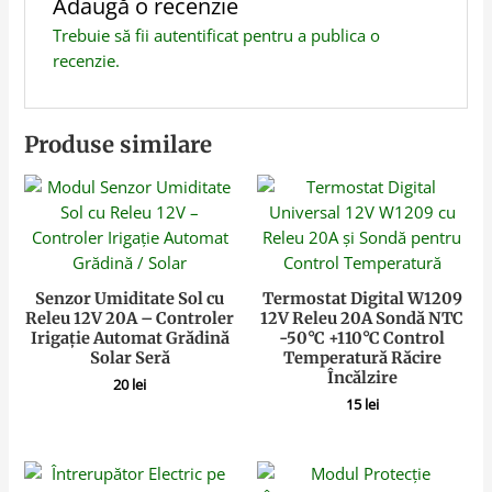
Adaugă o recenzie
Trebuie să fii
autentificat
pentru a publica o
recenzie.
Produse similare
Senzor Umiditate Sol cu
Termostat Digital W1209
Releu 12V 20A – Controler
12V Releu 20A Sondă NTC
Irigație Automat Grădină
-50°C +110°C Control
Solar Seră
Temperatură Răcire
Încălzire
20
lei
15
lei