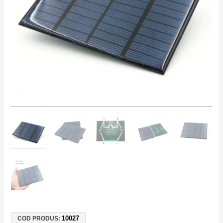
Celule
Fotovoltaice
Mici
115x85mm
pentru
Proiecte
DIY
și
Senzori
10027
COD PRODUS: