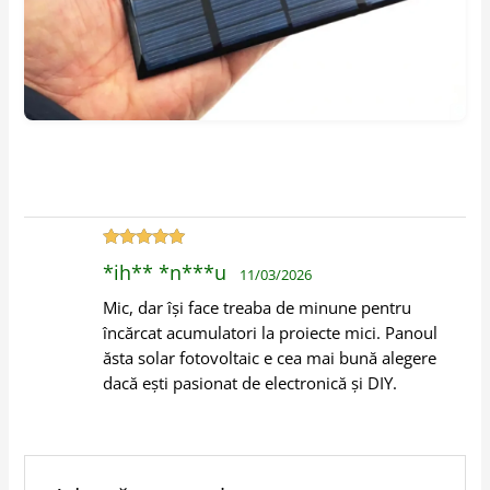
Evaluat la
5
*ih** *n***u
11/03/2026
din 5
Mic, dar își face treaba de minune pentru
încărcat acumulatori la proiecte mici. Panoul
ăsta solar fotovoltaic e cea mai bună alegere
dacă ești pasionat de electronică și DIY.