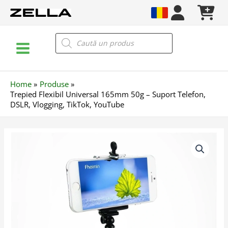
Skip
to
content
Main
Products
search
Menu
Home
Produse
Trepied Flexibil Universal 165mm 50g – Suport Telefon,
DSLR, Vlogging, TikTok, YouTube
Cantitate
Trepied
Flexibil
Universal
165mm
50g
–
Suport