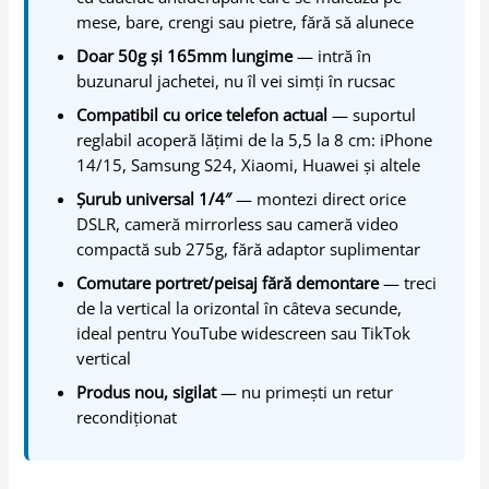
mese, bare, crengi sau pietre, fără să alunece
Doar 50g și 165mm lungime
— intră în
buzunarul jachetei, nu îl vei simți în rucsac
Compatibil cu orice telefon actual
— suportul
reglabil acoperă lățimi de la 5,5 la 8 cm: iPhone
14/15, Samsung S24, Xiaomi, Huawei și altele
Șurub universal 1/4″
— montezi direct orice
DSLR, cameră mirrorless sau cameră video
compactă sub 275g, fără adaptor suplimentar
Comutare portret/peisaj fără demontare
— treci
de la vertical la orizontal în câteva secunde,
ideal pentru YouTube widescreen sau TikTok
vertical
Produs nou, sigilat
— nu primești un retur
recondiționat