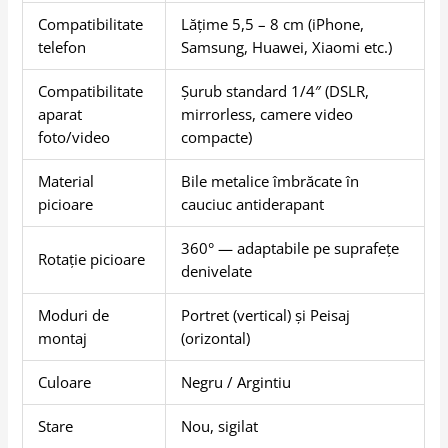
Compatibilitate
Lățime 5,5 – 8 cm (iPhone,
telefon
Samsung, Huawei, Xiaomi etc.)
Compatibilitate
Șurub standard 1/4″ (DSLR,
aparat
mirrorless, camere video
foto/video
compacte)
Material
Bile metalice îmbrăcate în
picioare
cauciuc antiderapant
360° — adaptabile pe suprafețe
Rotație picioare
denivelate
Moduri de
Portret (vertical) și Peisaj
montaj
(orizontal)
Culoare
Negru / Argintiu
Stare
Nou, sigilat