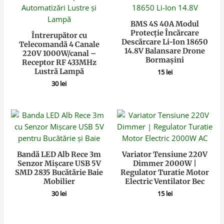
BMS 4S 40A Modul
Protecție Încărcare
Întrerupător cu
Descărcare Li-Ion 18650
Telecomandă 4 Canale
14.8V Balansare Drone
220V 1000W/canal –
Bormașini
Receptor RF 433MHz
Lustră Lampă
15
lei
30
lei
Bandă LED Alb Rece 3m
Variator Tensiune 220V
Senzor Mișcare USB 5V
Dimmer 2000W |
SMD 2835 Bucătărie Baie
Regulator Turatie Motor
Mobilier
Electric Ventilator Bec
30
lei
15
lei