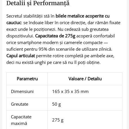
Detalii și Performanță
Secretul stabilității stă în
bilele metalice acoperite cu
cauciuc
: se îndoaie liber în orice direcție, dar rămân fixate
exact unde le poziționezi. Nu cedează sub greutatea
dispozitivului.
Capacitatea de 275g
acoperă confortabil
orice smartphone modern și camerele compacte —
suficient pentru 95% din scenariile de utilizare zilnică.
Capul articulat
permite rotire completă pe ambele axe,
deci nu există unghi pe care să nu îl poți obține.
Parametru
Valoare / Detaliu
Dimensiuni
165 x 35 x 35 mm
Greutate
50 g
Capacitate
275 g
maximă