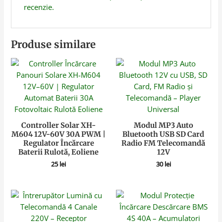
recenzie.
Produse similare
Controller Solar XH-
Modul MP3 Auto
M604 12V-60V 30A PWM |
Bluetooth USB SD Card
Regulator Încărcare
Radio FM Telecomandă
Baterii Rulotă, Eoliene
12V
25
lei
30
lei