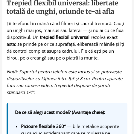
Trepied flexibil universal: libertate
totală de unghi, oriunde te-ai afla
Ții telefonul în mână când filmezi și cadrul tremură. Cauți
un unghi mai jos, mai sus sau lateral — și nu ai cu ce fixa
dispozitivul. Un
trepied flexibil universal
rezolvă exact
asta: se prinde pe orice suprafață, eliberează mâinile și îți
dă control complet asupra cadrului. Fie că ești pe un
birou, pe o creangă sau pe o piatră la munte.
Notă: Suportul pentru telefon este inclus și se potrivește
dispozitivelor cu lățimea între 5,5 și 8 cm. Pentru aparate
foto sau camere video, trepiedul dispune de șurub
standard 1/4″.
De ce să alegi acest model? (Avantaje cheie):
Picioare flexibile 360°
— bile metalice acoperite
cu cauciuc antiderapant care se mulează pe