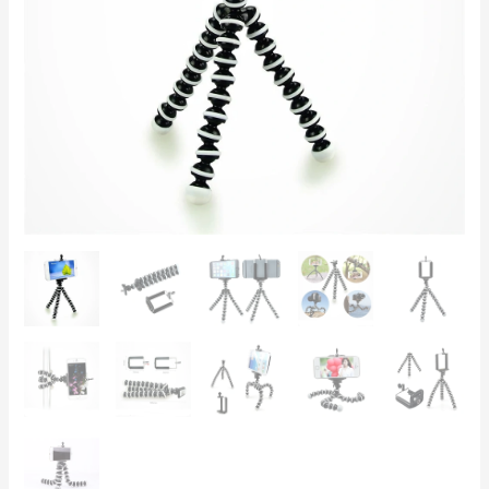
Telefon,
DSLR,
Vlogging,
TikTok,
YouTube