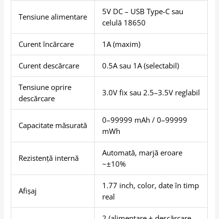
5V DC – USB Type-C sau
Tensiune alimentare
celulă 18650
Curent încărcare
1A (maxim)
Curent descărcare
0.5A sau 1A (selectabil)
Tensiune oprire
3.0V fix sau 2.5–3.5V reglabil
descărcare
0–99999 mAh / 0–99999
Capacitate măsurată
mWh
Automată, marjă eroare
Rezistență internă
~±10%
1.77 inch, color, date în timp
Afișaj
real
2 (alimentare + descărcare