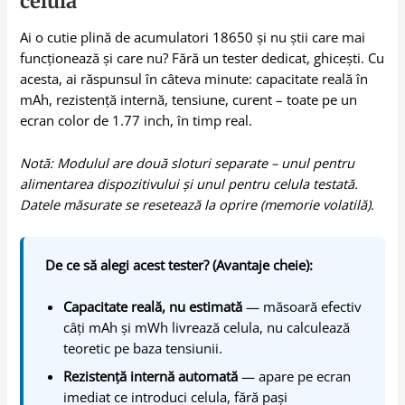
celulă
Ai o cutie plină de acumulatori 18650 și nu știi care mai
funcționează și care nu? Fără un tester dedicat, ghicești. Cu
acesta, ai răspunsul în câteva minute: capacitate reală în
mAh, rezistență internă, tensiune, curent – toate pe un
ecran color de 1.77 inch, în timp real.
Notă: Modulul are două sloturi separate – unul pentru
alimentarea dispozitivului și unul pentru celula testată.
Datele măsurate se resetează la oprire (memorie volatilă).
De ce să alegi acest tester? (Avantaje cheie):
Capacitate reală, nu estimată
— măsoară efectiv
câți mAh și mWh livrează celula, nu calculează
teoretic pe baza tensiunii.
Rezistență internă automată
— apare pe ecran
imediat ce introduci celula, fără pași