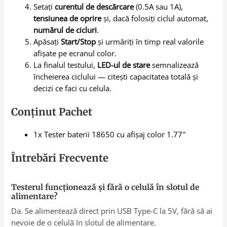
Setați
curentul de descărcare
(0.5A sau 1A),
tensiunea de oprire
și, dacă folosiți ciclul automat,
numărul de cicluri
.
Apăsați
Start/Stop
și urmăriți în timp real valorile
afișate pe ecranul color.
La finalul testului,
LED-ul de stare
semnalizează
încheierea ciclului — citești capacitatea totală și
decizi ce faci cu celula.
Conținut Pachet
1x Tester baterii 18650 cu afișaj color 1.77″
Întrebări Frecvente
Testerul funcționează și fără o celulă în slotul de
alimentare?
Da. Se alimentează direct prin USB Type-C la 5V, fără să ai
nevoie de o celulă în slotul de alimentare.