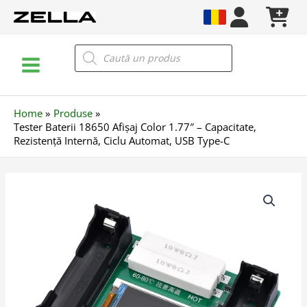
Skip
to
content
Main
Products
search
Menu
Home
Produse
Tester Baterii 18650 Afișaj Color 1.77″ – Capacitate,
Rezistență Internă, Ciclu Automat, USB Type-C
Cantitate
Tester
Baterii
18650
Afișaj
Color
1.77"
–