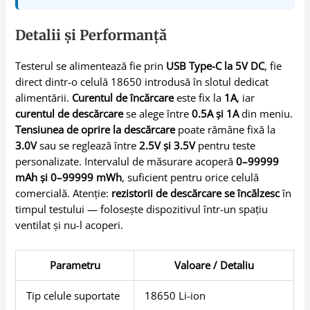
Detalii și Performanță
Testerul se alimentează fie prin
USB Type-C la 5V DC
, fie
direct dintr-o celulă 18650 introdusă în slotul dedicat
alimentării.
Curentul de încărcare
este fix la
1A
, iar
curentul de descărcare
se alege între
0.5A și 1A
din meniu.
Tensiunea de oprire la descărcare
poate rămâne fixă la
3.0V
sau se reglează între
2.5V și 3.5V
pentru teste
personalizate. Intervalul de măsurare acoperă
0–99999
mAh și 0–99999 mWh
, suficient pentru orice celulă
comercială. Atenție:
rezistorii de descărcare se încălzesc
în
timpul testului — folosește dispozitivul într-un spațiu
ventilat și nu-l acoperi.
Parametru
Valoare / Detaliu
Tip celule suportate
18650 Li-ion