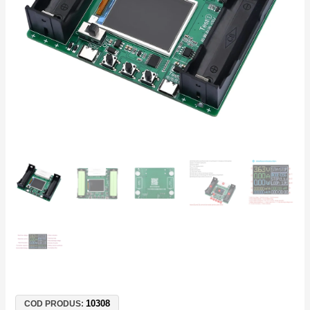
Capacitate,
Rezistență
Internă,
Ciclu
Automat,
USB
Type-
C
10308
COD PRODUS: