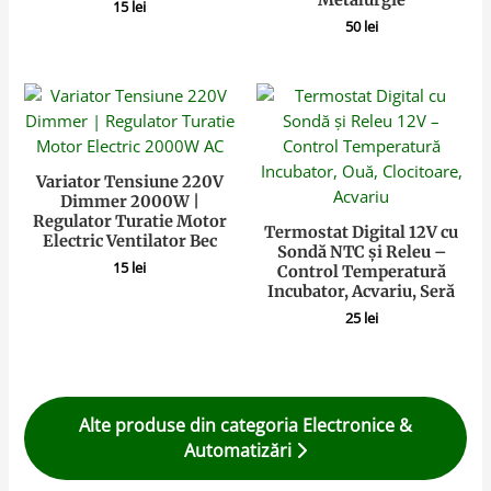
Metalurgie
15
lei
50
lei
Variator Tensiune 220V
Dimmer 2000W |
Regulator Turatie Motor
Termostat Digital 12V cu
Electric Ventilator Bec
Sondă NTC și Releu –
15
lei
Control Temperatură
Incubator, Acvariu, Seră
25
lei
Alte produse din categoria Electronice &
Automatizări