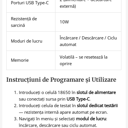
Porturi USB Type-C
externă)
Rezistență de
10W
sarcină
Încărcare / Descărcare / Ciclu
Moduri de lucru
automat
Volatilă – se resetează la
Memorie
oprire
Instrucțiuni de Programare și Utilizare
Introduceți o celulă 18650 în
slotul de alimentare
sau conectați sursa prin
USB Type-C
.
Introduceți celula de testat în
slotul dedicat testării
— rezistența internă apare automat pe ecran.
Navigați în meniu și selectați
modul de lucru
:
încărcare, descărcare sau ciclu automat.