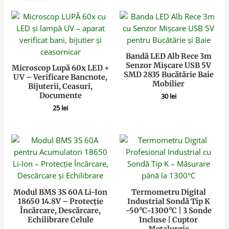
Bandă LED Alb Rece 3m
Senzor Mișcare USB 5V
Microscop Lupă 60x LED +
SMD 2835 Bucătărie Baie
UV – Verificare Bancnote,
Mobilier
Bijuterii, Ceasuri,
Documente
30
lei
25
lei
Modul BMS 3S 60A Li-Ion
Termometru Digital
18650 14.8V – Protecție
Industrial Sondă Tip K
Încărcare, Descărcare,
-50°C~1300°C | 3 Sonde
Echilibrare Celule
Incluse | Cuptor