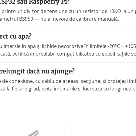
ESP32 sau Raspberry Pi?
printr-un divizor de tensiune cu un rezistor de 10KΩ la un p
rametrul B3950 — nu ai nevoie de calibrare manuală.
ect cu apa?
imersie în apă și lichide necorozive în limitele -20°C ~ +105
cată, verifică în prealabil compatibilitatea cu specificațiile s
prelungit dacă nu ajunge?
e de conexiune, cu cablu de aceeași secțiune, și protejezi îm
ează la fiecare grad, evită îmbinările și lucrează cu lungimea