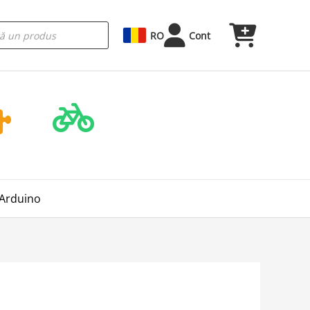
RO
Cont
 Arduino