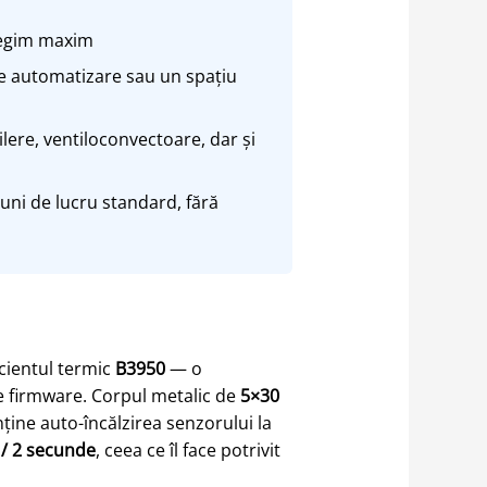
 regim maxim
de automatizare sau un spațiu
lere, ventiloconvectoare, dar și
uni de lucru standard, fără
icientul termic
B3950
— o
ce firmware. Corpul metalic de
5×30
ine auto-încălzirea senzorului la
/ 2 secunde
, ceea ce îl face potrivit