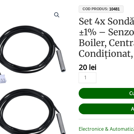
Cantitate
10481
COD PRODUS:
Set
Set 4x Sond
4x
±1% – Senzo
Sondă
NTC
Boiler, Centr
10K
Condiționat
B3950
±1%
20
lei
–
Senzor
Temperatură
Boiler,
C
Centrală,
Aer
A
Condiționat,
Arduino
Electronice & Automatiz