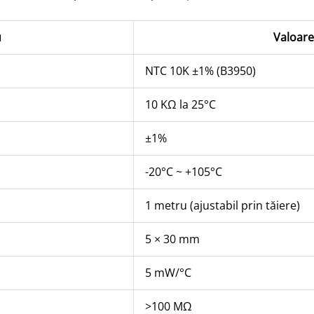
u
Valoare
NTC 10K ±1% (B3950)
10 KΩ la 25°C
±1%
-20°C ~ +105°C
1 metru (ajustabil prin tăiere)
5 × 30 mm
5 mW/°C
>100 MΩ