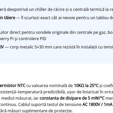
ă deopotrivă un chiller de răcire și o centrală termică la
in tăiere
— îl scurtezi exact cât ai nevoie pentru un tablou 
itor direct pentru sondele originale din centrale pe gaz, boi
erry Pi și controlere PID
0V
— corp metalic 5×30 mm care rezistă în instalații cu tensi
termistor NTC
cu valoarea nominală de
10KΩ la 25°C
și coef
istență–temperatură predictibilă, ușor de liniarizat în ori
u mediul măsurat, iar
constanta de disipare de 5 mW/°C
menț
uit continuu. Cablul suportă testul de tensiune
AC 1800V / 1mA 
 fără măsuri suplimentare de protecție.