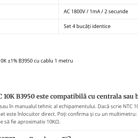
AC 1800V / 1mA / 2 secunde
Set 4 bucăți identice
0K ±1% B3950 cu cablu 1 metru
 10K B3950 este compatibilă cu centrala sau 
e sau în manualul tehnic al echipamentului. Dacă scrie NTC 
set este înlocuitor direct. Poți confirma și cu un multimetru
e să fie aproximativ 10KΩ.