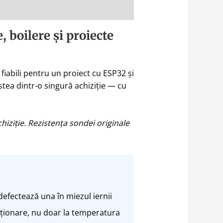
 boilere și proiecte
fiabili pentru un proiect cu ESP32 și
tea dintr-o singură achiziție — cu
hiziție. Rezistența sondei originale
defectează una în miezul iernii
ncționare, nu doar la temperatura