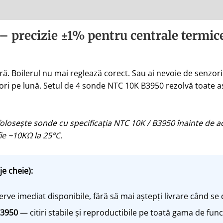
precizie ±1% pentru centrale termice,
ă. Boilerul nu mai reglează corect. Sau ai nevoie de senzori 
ri pe lună. Setul de 4 sonde NTC 10K B3950 rezolvă toate as
olosește sonde cu specificația NTC 10K / B3950 înainte de ac
ie ~10KΩ la 25°C.
je cheie):
rve imediat disponibile, fără să mai aștepți livrare când se 
B3950
— citiri stabile și reproductibile pe toată gama de fu