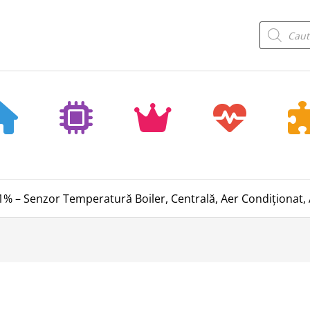
Products
search
% – Senzor Temperatură Boiler, Centrală, Aer Condiționat,