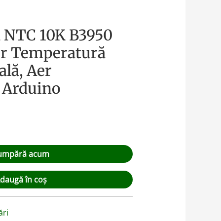
ă NTC 10K B3950
r Temperatură
ală, Aer
, Arduino
umpără acum
daugă în coș
ări