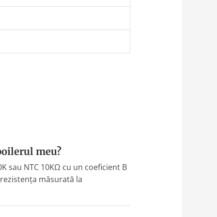
boilerul meu?
10K sau NTC 10KΩ cu un coeficient B
: rezistența măsurată la