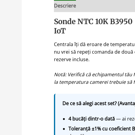
Descriere
Sonde NTC 10K B3950 – 
IoT
Centrala îți dă eroare de temperatur
nu vrei să repeți comanda de două o
rezerve incluse.
Notă: Verifică că echipamentul tău f
la temperatura camerei trebuie să f
De ce să alegi acest set? (Avanta
4 bucăți dintr-o dată
— ai reze
Toleranță ±1% cu coeficient 