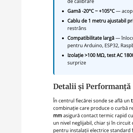
de calibrare
Gamă -20°C ~ +105°C
— acoper
Cablu de 1 metru ajustabil pr
restrâns
Compatibilitate largă
— înlocu
pentru Arduino, ESP32, Raspb
Izolație >100 MΩ, test AC 180
surprize
Detalii și Performanță
În centrul fiecărei sonde se află un
combinație care produce o curbă rez
mm
asigură contact termic rapid c
un nivel neglijabil, chiar și în circ
pentru instalații electrice standard