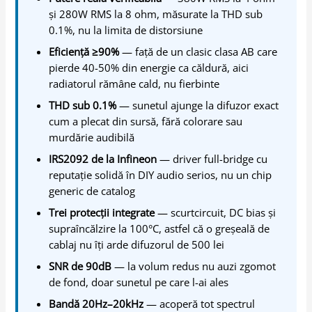
și 280W RMS la 8 ohm, măsurate la THD sub
0.1%, nu la limita de distorsiune
Eficiență ≥90%
— față de un clasic clasa AB care
pierde 40-50% din energie ca căldură, aici
radiatorul rămâne cald, nu fierbinte
THD sub 0.1%
— sunetul ajunge la difuzor exact
cum a plecat din sursă, fără colorare sau
murdărie audibilă
IRS2092 de la Infineon
— driver full-bridge cu
reputație solidă în DIY audio serios, nu un chip
generic de catalog
Trei protecții integrate
— scurtcircuit, DC bias și
supraîncălzire la 100°C, astfel că o greșeală de
cablaj nu îți arde difuzorul de 500 lei
SNR de 90dB
— la volum redus nu auzi zgomot
de fond, doar sunetul pe care l-ai ales
Bandă 20Hz–20kHz
— acoperă tot spectrul