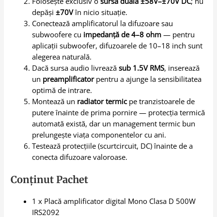
Folosește exclusiv o
sursă duală ±58V–±70V DC
; nu
depăși
±70V
în nicio situație.
Conectează amplificatorul la difuzoare sau
subwoofere cu
impedanță de 4–8 ohm
— pentru
aplicații subwoofer, difuzoarele de 10–18 inch sunt
alegerea naturală.
Dacă sursa audio livrează
sub 1.5V RMS
, inserează
un
preamplificator
pentru a ajunge la sensibilitatea
optimă de intrare.
Montează un
radiator termic
pe tranzistoarele de
putere înainte de prima pornire — protecția termică
automată există, dar un management termic bun
prelungește viața componentelor cu ani.
Testează protecțiile (scurtcircuit, DC) înainte de a
conecta difuzoare valoroase.
Conținut Pachet
1 x Placă amplificator digital Mono Clasa D 500W
IRS2092