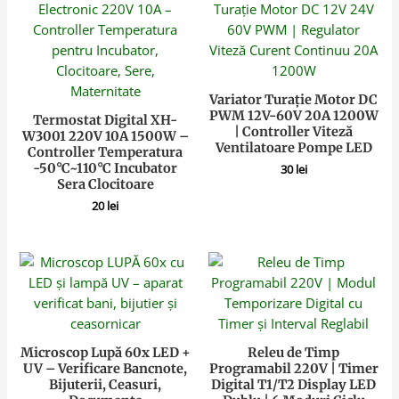
Variator Turație Motor DC
PWM 12V-60V 20A 1200W
Termostat Digital XH-
| Controller Viteză
W3001 220V 10A 1500W –
Ventilatoare Pompe LED
Controller Temperatura
-50°C~110°C Incubator
30
lei
Sera Clocitoare
20
lei
Microscop Lupă 60x LED +
Releu de Timp
UV – Verificare Bancnote,
Programabil 220V | Timer
Bijuterii, Ceasuri,
Digital T1/T2 Display LED