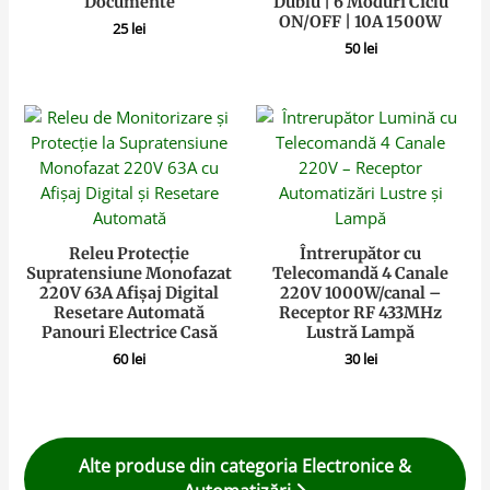
Documente
Dublu | 6 Moduri Ciclu
ON/OFF | 10A 1500W
25
lei
50
lei
Releu Protecție
Întrerupător cu
Supratensiune Monofazat
Telecomandă 4 Canale
220V 63A Afișaj Digital
220V 1000W/canal –
Resetare Automată
Receptor RF 433MHz
Panouri Electrice Casă
Lustră Lampă
60
lei
30
lei
Alte produse din categoria Electronice &