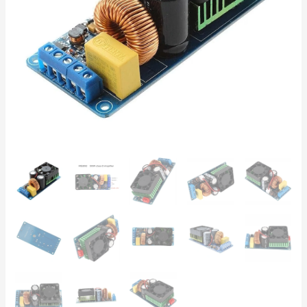
–
SNR
90dB,
THD