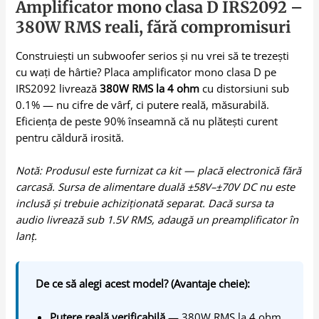
Amplificator mono clasa D IRS2092 –
380W RMS reali, fără compromisuri
Construiești un subwoofer serios și nu vrei să te trezești
cu wați de hârtie? Placa amplificator mono clasa D pe
IRS2092 livrează
380W RMS la 4 ohm
cu distorsiuni sub
0.1% — nu cifre de vârf, ci putere reală, măsurabilă.
Eficiența de peste 90% înseamnă că nu plătești curent
pentru căldură irosită.
Notă: Produsul este furnizat ca kit — placă electronică fără
carcasă. Sursa de alimentare duală ±58V–±70V DC nu este
inclusă și trebuie achiziționată separat. Dacă sursa ta
audio livrează sub 1.5V RMS, adaugă un preamplificator în
lanț.
De ce să alegi acest model? (Avantaje cheie):
Putere reală verificabilă
— 380W RMS la 4 ohm