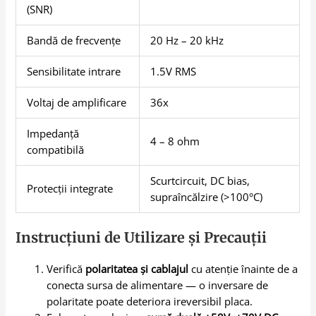
(SNR)
Bandă de frecvențe
20 Hz – 20 kHz
Sensibilitate intrare
1.5V RMS
Voltaj de amplificare
36x
Impedanță
4 – 8 ohm
compatibilă
Scurtcircuit, DC bias,
Protecții integrate
supraîncălzire (>100°C)
Instrucțiuni de Utilizare și Precauții
Verifică
polaritatea și cablajul
cu atenție înainte de a
conecta sursa de alimentare — o inversare de
polaritate poate deteriora ireversibil placa.