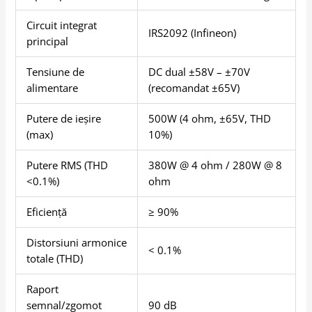
Circuit integrat
IRS2092 (Infineon)
principal
Tensiune de
DC dual ±58V – ±70V
alimentare
(recomandat ±65V)
Putere de ieșire
500W (4 ohm, ±65V, THD
(max)
10%)
Putere RMS (THD
380W @ 4 ohm / 280W @ 8
<0.1%)
ohm
Eficiență
≥ 90%
Distorsiuni armonice
< 0.1%
totale (THD)
Raport
semnal/zgomot
90 dB