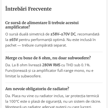
Întrebări Frecvente
Ce sursă de alimentare îi trebuie acestui
amplificator?
O sursă duală simetrică de
±58V–±70V DC
, recomandată
la
±65V
pentru performanță optimă. Nu este inclusă în
pachet — trebuie cumpărată separat.
Merge cu boxe de 8 ohm, nu doar subwoofere?
Da. La 8 ohm livrează
280W RMS
cu THD sub 0.1%.
Funcționează și ca amplificator full-range mono, nu e
limitat la subwoofere.
Am nevoie obligatoriu de radiator?
Da. Placa nu vine cu radiator inclus, iar protecția termică
la 100°C este o plasă de siguranță, nu un sistem de răcire.
Montează un radiator adecvat puterii cu care lucrezi.