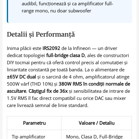
audibil, funcționează și ca amplificator full-
range mono, nu doar subwoofer
Detalii și Performanță
Inima plăcii este
IRS2092
de la Infineon — un driver
dedicat topologiei
full-bridge clasa D
, ales de constructori
DIY tocmai pentru că oferă control precis al comutației și
liniaritate constantă pe toată banda. La o alimentare de
±65V DC dual
și o sarcină de 4 ohm, amplificatorul atinge
500W vârf (THD 10%) și
380W RMS în condiții normale de
ascultare
.
Câștigul fix de 36x
și sensibilitatea de intrare de
1.5V RMS îl fac direct compatibil cu orice DAC sau mixer
care livrează semnal de linie standard.
Parametru
Valoare / Detaliu
Tip amplificator
Mono, Clasa D, Full-Bridge