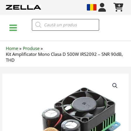
Skip
to
content
Main
Products
search
Menu
Home
Produse
Kit Amplificator Mono Clasa D 500W IRS2092 – SNR 90dB,
THD
Cantitate
Kit
Amplificator
Mono
Clasa
D
500W
IRS2092