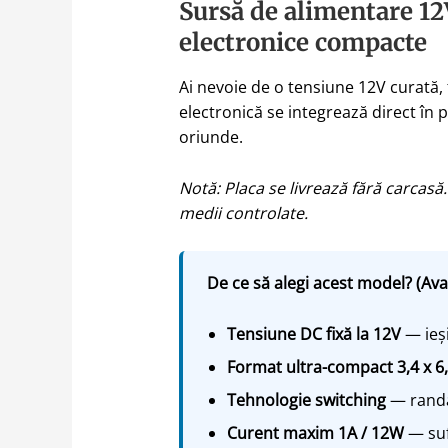
Sursă de alimentare 12V
electronice compacte
Ai nevoie de o tensiune 12V curată, 
electronică se integrează direct în
oriunde.
Notă: Placa se livrează fără carcasă
medii controlate.
De ce să alegi acest model? (Ava
Tensiune DC fixă la 12V
— ieși
Format ultra-compact 3,4 x 6
Tehnologie switching
— randam
Curent maxim 1A / 12W
— suf