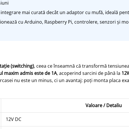
iuni
integrare mai curată decât un adaptor cu mufă, ideală pentr
onează cu Arduino, Raspberry Pi, controlere, senzori și m
ație (switching)
, ceea ce înseamnă că transformă tensiunea
ul maxim admis este de 1A
, acoperind sarcini de până la
12
carcasei nu este un minus, ci un avantaj: poți monta placa ex
Valoare / Detaliu
12V DC