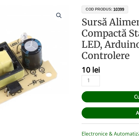
Cantitate
10399
COD PRODUS:
Sursă
Sursă Alimen
Alimentare
Compactă Sta
12V
1A
LED, Arduino
Placă
Controlere
Compactă
Stabilizată
10
lei
–
Benzi
LED,
Arduino,
C
Senzori,
Controlere
A
Electronice & Automatiz