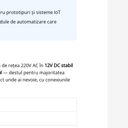
u prototipuri și sisteme IoT
odule de automatizare care
 de rețea 220V AC în
12V DC stabil
W
— destul pentru majoritatea
act unde ai nevoie, cu conexiunile