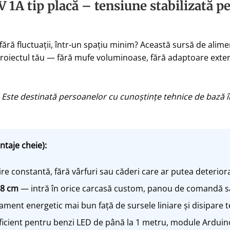
 1A tip placă – tensiune stabilizată p
fără fluctuații, într-un spațiu minim? Această sursă de alim
 proiectul tău — fără mufe voluminoase, fără adaptoare exter
. Este destinată persoanelor cu cunoștințe tehnice de bază în
ntaje cheie):
re constantă, fără vârfuri sau căderi care ar putea deteri
,8 cm
— intră în orice carcasă custom, panou de comandă s
ent energetic mai bun față de sursele liniare și disipare 
icient pentru benzi LED de până la 1 metru, module Arduin