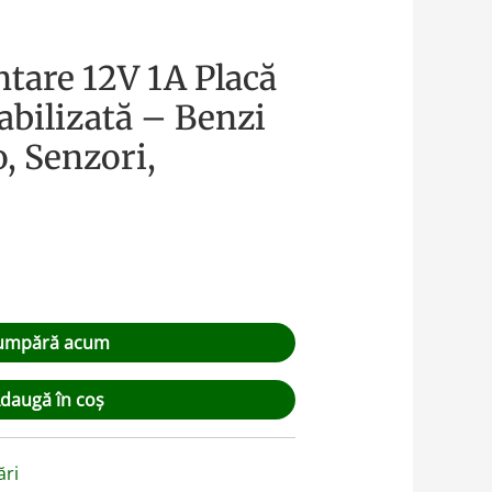
tare 12V 1A Placă
bilizată – Benzi
, Senzori,
umpără acum
daugă în coș
ări