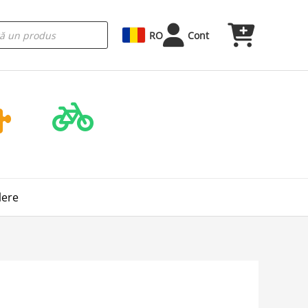
RO
Cont
lere