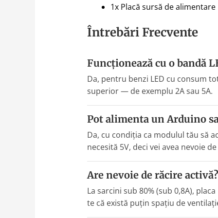
1x Placă sursă de alimentare
Întrebări Frecvente
Funcționează cu o bandă L
Da, pentru benzi LED cu consum tot
superior — de exemplu 2A sau 5A.
Pot alimenta un Arduino sa
Da, cu condiția ca modulul tău să a
necesită 5V, deci vei avea nevoie d
Are nevoie de răcire activă
La sarcini sub 80% (sub 0,8A), placa
te că există puțin spațiu de ventilație