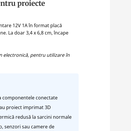
entru proiecte
entare 12V 1A în format placă
ne. La doar 3,4 x 6,8 cm, încape
 electronică, pentru utilizare în
ora componentele conectate
au proiect imprimat 3D
termică redusă la sarcini normale
o, senzori sau camere de