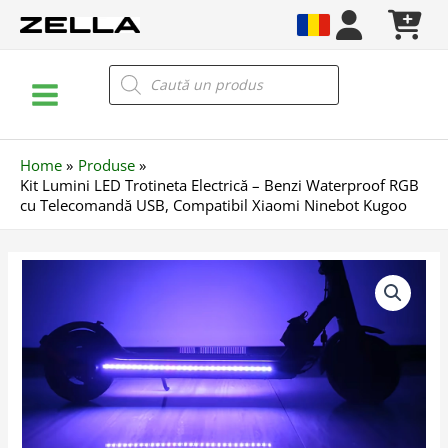
Skip
to
content
Main
Products
search
Menu
Home
Produse
Kit Lumini LED Trotineta Electrică – Benzi Waterproof RGB
cu Telecomandă USB, Compatibil Xiaomi Ninebot Kugoo
Cantitate
Kit
Lumini
LED
Trotineta
Electrică
–
Benzi