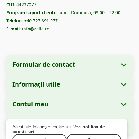
CUI:
44237077
Program suport clienți:
Luni – Duminică, 08:00 – 22:00
Telefon:
+40 727 891 977
E-mail:
info@zella.ro
Formular de contact
Informații utile
Informații despre companie
Despre noi
Denumire:
Zella International Distribution
Contul meu
Cum comand?
S.R.L.
Comenzile mele
Metode de plată
Sediu Social:
Strada Cuza Vodă nr. 97, Sector
Autorități și Reglementări
Acest site folosește cookie-uri. Vezi
politica de
4, București, 040283, România
Informațiile mele personale
Informații livrare
cookie-uri
.