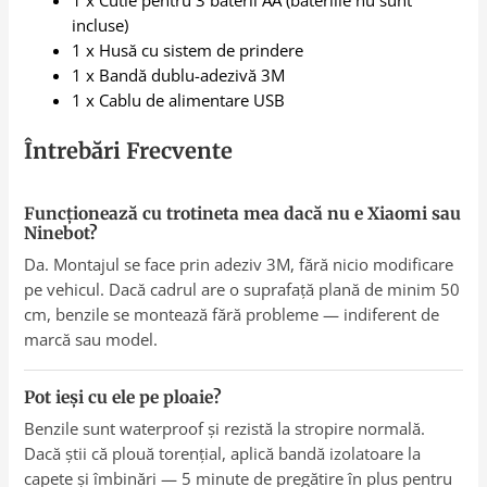
1 x Cutie pentru 3 baterii AA (bateriile nu sunt
incluse)
1 x Husă cu sistem de prindere
1 x Bandă dublu-adezivă 3M
1 x Cablu de alimentare USB
Întrebări Frecvente
Funcționează cu trotineta mea dacă nu e Xiaomi sau
Ninebot?
Da. Montajul se face prin adeziv 3M, fără nicio modificare
pe vehicul. Dacă cadrul are o suprafață plană de minim 50
cm, benzile se montează fără probleme — indiferent de
marcă sau model.
Pot ieși cu ele pe ploaie?
Benzile sunt waterproof și rezistă la stropire normală.
Dacă știi că plouă torențial, aplică bandă izolatoare la
capete și îmbinări — 5 minute de pregătire în plus pentru