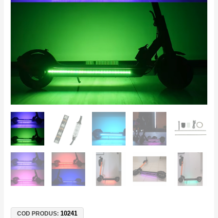
Waterproof
RGB
cu
Telecomandă
USB,
Compatibil
Xiaomi
Ninebot
Kugoo
10241
COD PRODUS: