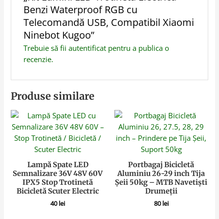
Benzi Waterproof RGB cu
Telecomandă USB, Compatibil Xiaomi
Ninebot Kugoo”
Trebuie să fii
autentificat
pentru a publica o
recenzie.
Produse similare
Lampă Spate LED
Portbagaj Bicicletă
Semnalizare 36V 48V 60V
Aluminiu 26-29 inch Tija
IPX5 Stop Trotinetă
Șeii 50kg – MTB Navetiști
Bicicletă Scuter Electric
Drumeții
40
lei
80
lei