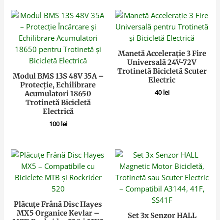
Manetă Accelerație 3 Fire
Universală 24V-72V
Trotinetă Bicicletă Scuter
Modul BMS 13S 48V 35A –
Electric
Protecție, Echilibrare
40
lei
Acumulatori 18650
Trotinetă Bicicletă
Electrică
100
lei
Plăcuțe Frână Disc Hayes
MX5 Organice Kevlar –
Set 3x Senzor HALL