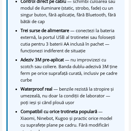
Control direct pe cablu
— schimbi culoarea sau
modul de iluminare (static, strobo, fade) cu un
singur buton, fără aplicație, fără Bluetooth, fără
bătăi de cap
Trei surse de alimentare
— conectezi la bateria
externă, la portul USB al trotinetei sau folosești
cutia pentru 3 baterii AA inclusă în pachet —
funcționezi indiferent de situație
Adeziv 3M pre-aplicat
— nu improvizezi cu
scotch sau coliere. Banda dublu-adezivă 3M ține
ferm pe orice suprafață curată, inclusiv pe cadre
curbe
Waterproof real
— benzile rezistă la stropire și
umezeală, nu doar la condiții de laborator —
poți ieși și când plouă ușor
Compatibil cu orice trotineta populară
—
Xiaomi, Ninebot, Kugoo și practic orice model
cu suprafețe plane pe cadru. Fără modificări