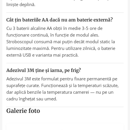
liniște deplină.
Cât țin bateriile AA dacă nu am baterie externă?
Cu 3 baterii alcaline AA obții în medie 3-5 ore de
funcționare continuă, în funcție de modul ales.
Stroboscopul consumă mai puțin decât modul static la
luminozitate maximă. Pentru utilizare zilnică, o baterie
externă USB e varianta mai practică.
Adezivul 3M ține și iarna, pe frig?
Adezivul 3M este formulat pentru fixare permanentă pe
suprafețe curate. Funcționează și la temperaturi scăzute,
dar aplică benzile la temperatura camerei — nu pe un
cadru înghețat sau umed.
Galerie foto