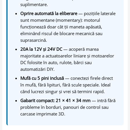
suplimentare.
Oprire automată la eliberare
— pozițiile laterale
sunt momentane (momentary): motorul
funcționează doar cât ții maneta apăsată,
eliminând riscul de blocare mecanică sau
suprasarcină.
20A la 12V și 24V DC
— acoperă marea
majoritate a actuatoarelor liniare și motoarelor
DC folosite în auto, rulote, bărci sau
automatizări DIY.
Mufă cu 5 pini inclusă
— conectezi firele direct
în mufă, fără lipituri, fără scule speciale. Ideal
când lucrezi singur și vrei să termini rapid.
Gabarit compact: 21 × 41 × 34 mm
— intră fără
probleme în borduri, panouri de control sau
carcase imprimate 3D.