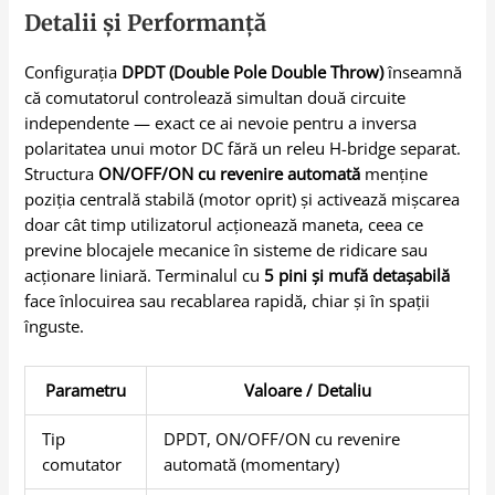
Detalii și Performanță
Configurația
DPDT (Double Pole Double Throw)
înseamnă
că comutatorul controlează simultan două circuite
independente — exact ce ai nevoie pentru a inversa
polaritatea unui motor DC fără un releu H-bridge separat.
Structura
ON/OFF/ON cu revenire automată
menține
poziția centrală stabilă (motor oprit) și activează mișcarea
doar cât timp utilizatorul acționează maneta, ceea ce
previne blocajele mecanice în sisteme de ridicare sau
acționare liniară. Terminalul cu
5 pini și mufă detașabilă
face înlocuirea sau recablarea rapidă, chiar și în spații
înguste.
Parametru
Valoare / Detaliu
Tip
DPDT, ON/OFF/ON cu revenire
comutator
automată (momentary)