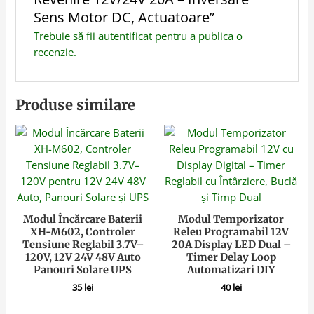
Sens Motor DC, Actuatoare”
Trebuie să fii
autentificat
pentru a publica o
recenzie.
Produse similare
Modul Încărcare Baterii
Modul Temporizator
XH-M602, Controler
Releu Programabil 12V
Tensiune Reglabil 3.7V–
20A Display LED Dual –
120V, 12V 24V 48V Auto
Timer Delay Loop
Panouri Solare UPS
Automatizari DIY
35
lei
40
lei