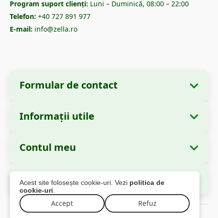
Program suport clienți:
Luni – Duminică, 08:00 – 22:00
Telefon:
+40 727 891 977
E-mail:
info@zella.ro
Formular de contact
Informații utile
Informații despre companie
Despre noi
Denumire:
Zella International Distribution
Contul meu
Cum comand?
S.R.L.
Comenzile mele
Metode de plată
Sediu Social:
Strada Cuza Vodă nr. 97, Sector
Autorități și Reglementări
Acest site folosește cookie-uri. Vezi
politica de
4, București, 040283, România
Informațiile mele personale
Informații livrare
cookie-uri
.
Adresele mele
Accept
Refuz
Politica de returnare
CUI:
44237077 (neplătitor de TVA)
© 2026 Zella.ro – Toate drepturile rezervate