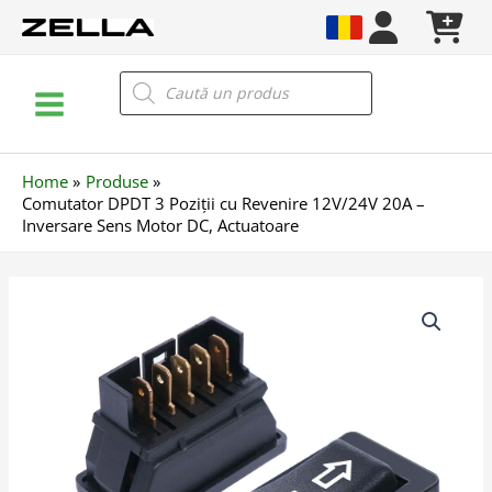
Skip
to
content
Main
Products
search
Menu
Home
Produse
Comutator DPDT 3 Poziții cu Revenire 12V/24V 20A –
Inversare Sens Motor DC, Actuatoare
Cantitate
Comutator
DPDT
3
Poziții
cu
Revenire
12V/24V