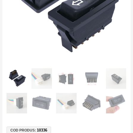
20A
-
Inversare
Sens
Motor
DC,
Actuatoare
10336
COD PRODUS: