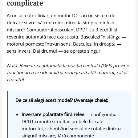
complicate
Ai un actuator liniar, un motor DC sau un sistem de
ridicare și vrei să controlezi direcția simplu, dintr-o
mișcare? Comutatorul basculant DPDT cu 3 poziții și
revenire automată face exact asta. Basculezi în stânga —
motorul pornește într-un sens. Basculezi în dreapta —
sens invers. Dai drumul — se oprește singur.
Notă: Revenirea automată la poziția centrală (OFF) previne
funcționarea accidentală și protejează atât motorul, cât și
circuitul.
De ce să alegi acest model? (Avantaje cheie):
Inversare polaritate fără relee
— configurația
DPDT comută simultan ambele fire ale
motorului, schimbând sensul de rotație dintr-o
singură mișcare, fără componente