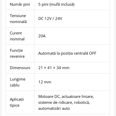
Număr pini
5 pini (mufă inclusă)
Tensiune
DC 12V / 24V
nominală
Curent
20A
nominal
Funcție
Automată la poziția centrală OFF
revenire
Dimensiuni
21 × 41 × 34 mm
Lungime
12 mm
cablu
Motoare DC, actuatoare liniare,
Aplicații
sisteme de ridicare, robotică,
tipice
automatizări auto