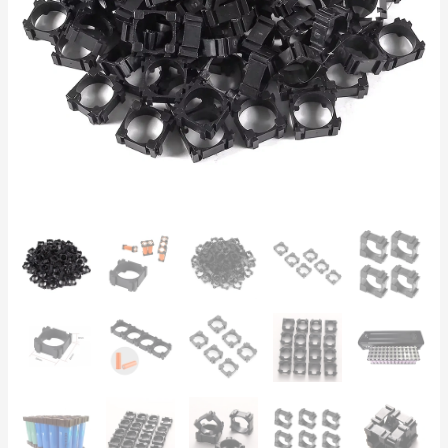
18650
–
Cleme
ABS
Banc
Baterii
Solar
DIY
UPS