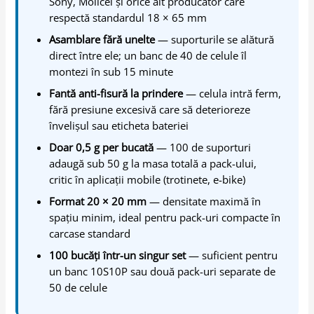
Sony, Molicel și orice alt producător care
respectă standardul 18 × 65 mm
Asamblare fără unelte
— suporturile se alătură
direct între ele; un banc de 40 de celule îl
montezi în sub 15 minute
Fantă anti-fisură la prindere
— celula intră ferm,
fără presiune excesivă care să deterioreze
învelișul sau eticheta bateriei
Doar 0,5 g per bucată
— 100 de suporturi
adaugă sub 50 g la masa totală a pack-ului,
critic în aplicații mobile (trotinete, e-bike)
Format 20 × 20 mm
— densitate maximă în
spațiu minim, ideal pentru pack-uri compacte în
carcase standard
100 bucăți într-un singur set
— suficient pentru
un banc 10S10P sau două pack-uri separate de
50 de celule