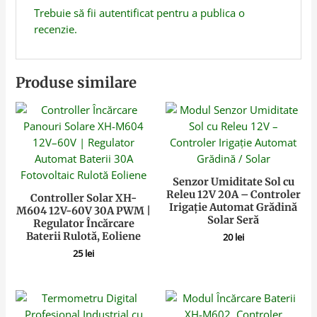
Trebuie să fii
autentificat
pentru a publica o
recenzie.
Produse similare
Senzor Umiditate Sol cu
Releu 12V 20A – Controler
Controller Solar XH-
Irigație Automat Grădină
M604 12V-60V 30A PWM |
Solar Seră
Regulator Încărcare
Baterii Rulotă, Eoliene
20
lei
25
lei