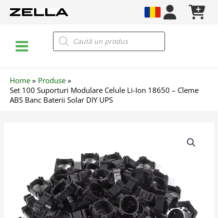
Skip
to
content
Main
Products
search
Menu
Home
Produse
Set 100 Suporturi Modulare Celule Li-Ion 18650 – Cleme
ABS Banc Baterii Solar DIY UPS
Cantitate
Set
100
Suporturi
Modulare
Celule
Li-
Ion