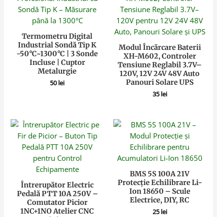
Termometru Digital
Industrial Sondă Tip K
Modul Încărcare Baterii
-50°C~1300°C | 3 Sonde
XH-M602, Controler
Incluse | Cuptor
Tensiune Reglabil 3.7V–
Metalurgie
120V, 12V 24V 48V Auto
Panouri Solare UPS
50
lei
35
lei
BMS 5S 100A 21V
Protecție Echilibrare Li-
Întrerupător Electric
Ion 18650 – Scule
Pedală PTT 10A 250V –
Electrice, DIY, RC
Comutator Picior
1NC+1NO Atelier CNC
25
lei