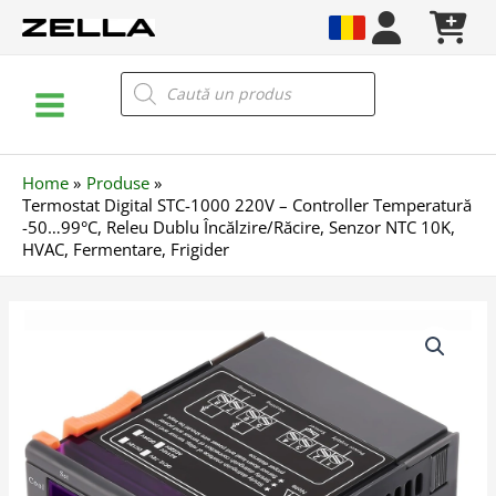
Skip
to
content
Main
Products
search
Menu
Home
Produse
Termostat Digital STC-1000 220V – Controller Temperatură
-50…99°C, Releu Dublu Încălzire/Răcire, Senzor NTC 10K,
HVAC, Fermentare, Frigider
Cantitate
Termostat
Digital
STC-
1000
220V
–