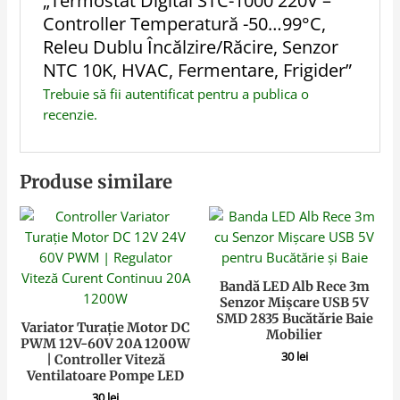
„Termostat Digital STC-1000 220V –
Controller Temperatură -50…99°C,
Releu Dublu Încălzire/Răcire, Senzor
NTC 10K, HVAC, Fermentare, Frigider”
Trebuie să fii
autentificat
pentru a publica o
recenzie.
Produse similare
Bandă LED Alb Rece 3m
Senzor Mișcare USB 5V
SMD 2835 Bucătărie Baie
Variator Turație Motor DC
Mobilier
PWM 12V-60V 20A 1200W
30
lei
| Controller Viteză
Ventilatoare Pompe LED
30
lei