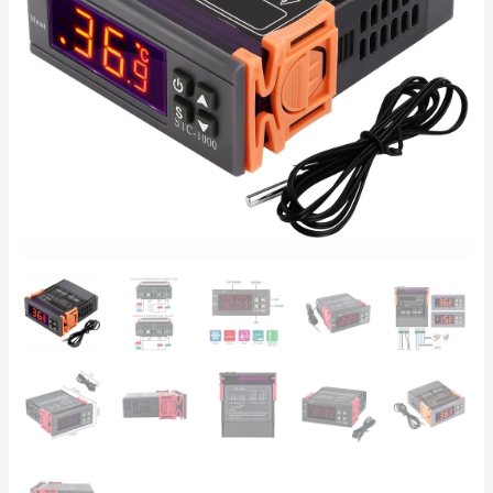
Controller
Temperatură
-50…
99°C,
Releu
Dublu
Încălzire/Răcire,
Senzor
NTC
10K,
HVAC,
Fermentare,
Frigider