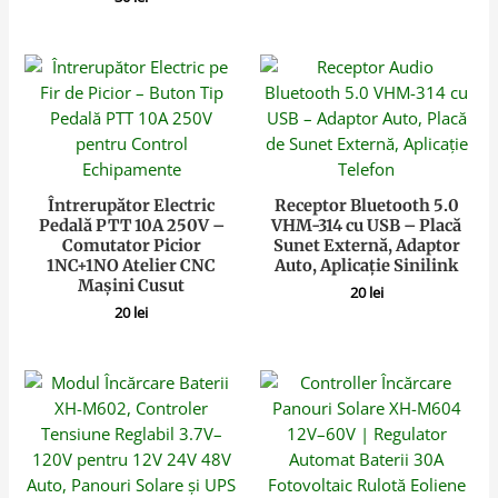
Întrerupător Electric
Receptor Bluetooth 5.0
Pedală PTT 10A 250V –
VHM-314 cu USB – Placă
Comutator Picior
Sunet Externă, Adaptor
1NC+1NO Atelier CNC
Auto, Aplicație Sinilink
Mașini Cusut
20
lei
20
lei