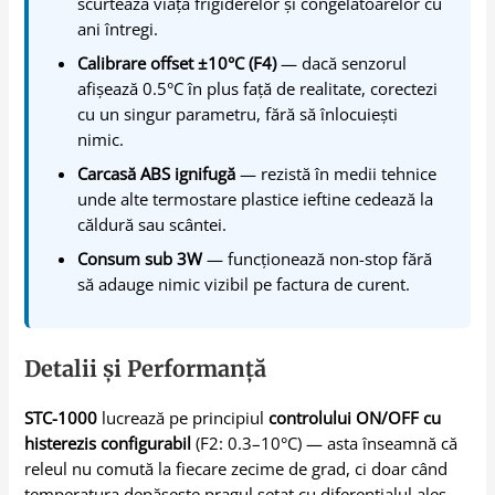
scurtează viața frigiderelor și congelatoarelor cu
ani întregi.
Calibrare offset ±10°C (F4)
— dacă senzorul
afișează 0.5°C în plus față de realitate, corectezi
cu un singur parametru, fără să înlocuiești
nimic.
Carcasă ABS ignifugă
— rezistă în medii tehnice
unde alte termostare plastice ieftine cedează la
căldură sau scântei.
Consum sub 3W
— funcționează non-stop fără
să adauge nimic vizibil pe factura de curent.
Detalii și Performanță
STC-1000
lucrează pe principiul
controlului ON/OFF cu
histerezis configurabil
(F2: 0.3–10°C) — asta înseamnă că
releul nu comută la fiecare zecime de grad, ci doar când
temperatura depășește pragul setat cu diferențialul ales.