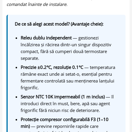
comandat înainte de instalare.
De ce să alegi acest model? (Avantaje cheie):
Releu dublu independent
— gestionezi
încălzirea și răcirea dintr-un singur dispozitiv
compact, fără să cumperi două termostare
separate.
Precizie ±0.2°C, rezoluție 0.1°C
— temperatura
rămâne exact unde ai setat-o, esențial pentru
fermentare controlată sau menținerea lanțului
frigorific.
Senzor NTC 10K impermeabil (1 m inclus)
— îl
introduci direct în must, bere, apă sau agent
frigorific fără niciun risc de deteriorare.
Protecție compresor configurabilă F3 (1–10
min)
— previne repornirile rapide care