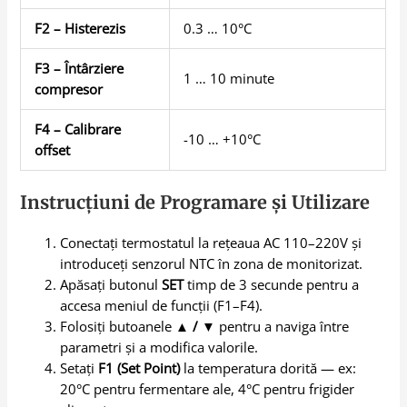
F2 – Histerezis
0.3 … 10°C
F3 – Întârziere
1 … 10 minute
compresor
F4 – Calibrare
-10 … +10°C
offset
Instrucțiuni de Programare și Utilizare
Conectați termostatul la rețeaua AC 110–220V și
introduceți senzorul NTC în zona de monitorizat.
Apăsați butonul
SET
timp de 3 secunde pentru a
accesa meniul de funcții (F1–F4).
Folosiți butoanele
▲ / ▼
pentru a naviga între
parametri și a modifica valorile.
Setați
F1 (Set Point)
la temperatura dorită — ex:
20°C pentru fermentare ale, 4°C pentru frigider