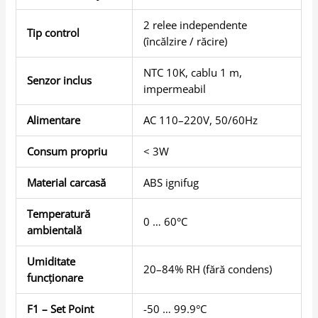
2 relee independente
Tip control
(încălzire / răcire)
NTC 10K, cablu 1 m,
Senzor inclus
impermeabil
Alimentare
AC 110–220V, 50/60Hz
Consum propriu
< 3W
Material carcasă
ABS ignifug
Temperatură
0 … 60°C
ambientală
Umiditate
20–84% RH (fără condens)
funcționare
F1 – Set Point
-50 … 99.9°C