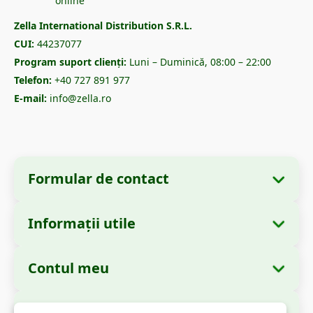
Zella International Distribution S.R.L.
CUI:
44237077
Program suport clienți:
Luni – Duminică, 08:00 – 22:00
Telefon:
+40 727 891 977
E-mail:
info@zella.ro
Formular de contact
Informații utile
Informații despre companie
Despre noi
Denumire:
Zella International Distribution
Contul meu
Cum comand?
S.R.L.
Comenzile mele
Metode de plată
Sediu Social:
Strada Cuza Vodă nr. 97, Sector
Autorități și Reglementări