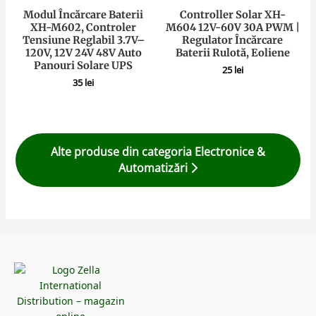
Modul Încărcare Baterii
Controller Solar XH-
XH-M602, Controler
M604 12V-60V 30A PWM |
Tensiune Reglabil 3.7V–
Regulator Încărcare
120V, 12V 24V 48V Auto
Baterii Rulotă, Eoliene
Panouri Solare UPS
25
lei
35
lei
Alte produse din categoria Electronice &
Automatizări