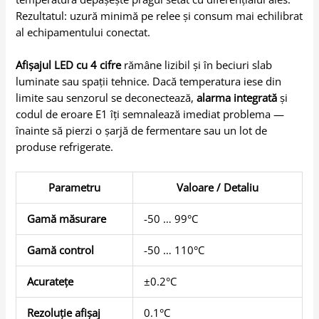
Rezultatul: uzură minimă pe relee și consum mai echilibrat
al echipamentului conectat.
Afișajul LED cu 4 cifre
rămâne lizibil și în beciuri slab
luminate sau spații tehnice. Dacă temperatura iese din
limite sau senzorul se deconectează,
alarma integrată
și
codul de eroare E1 îți semnalează imediat problema —
înainte să pierzi o șarjă de fermentare sau un lot de
produse refrigerate.
Parametru
Valoare / Detaliu
Gamă măsurare
-50 … 99°C
Gamă control
-50 … 110°C
Acuratețe
±0.2°C
Rezoluție afișaj
0.1°C