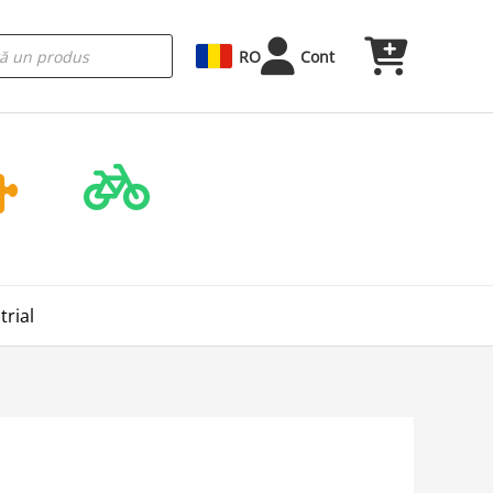
RO
Cont
rial