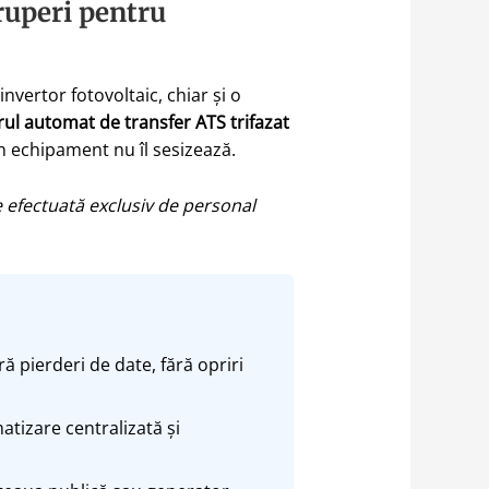
ruperi pentru
vertor fotovoltaic, chiar și o
l automat de transfer ATS trifazat
n echipament nu îl sesizează.
e efectuată exclusiv de personal
ă pierderi de date, fără opriri
matizare centralizată și