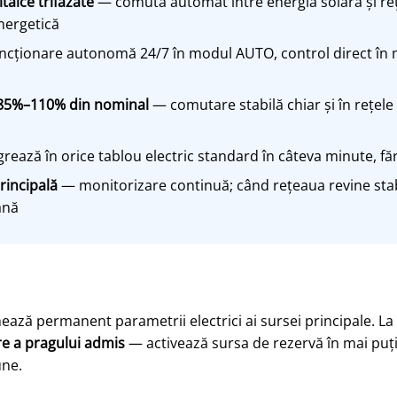
taice trifazate
— comută automat între energia solară și re
nergetică
cționare autonomă 24/7 în modul AUTO, control direct în 
: 85%–110% din nominal
— comutare stabilă chiar și în rețele c
rează în orice tablou electric standard în câteva minute, fă
rincipală
— monitorizare continuă; când rețeaua revine stab
ană
ază permanent parametrii electrici ai sursei principale. L
re a pragului admis
— activează sursa de rezervă în mai puți
une.