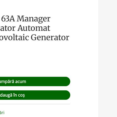
t 63A Manager
ator Automat
ovoltaic Generator
umpără acum
daugă în coș
ări