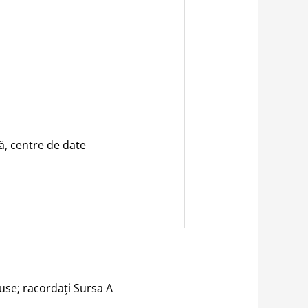
că, centre de date
luse; racordați Sursa A