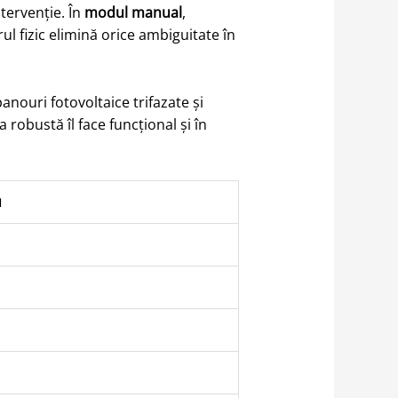
tervenție. În
modul manual
,
ul fizic elimină orice ambiguitate în
nouri fotovoltaice trifazate și
 robustă îl face funcțional și în
u