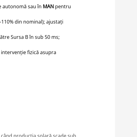
e autonomă sau în
MAN
pentru
110% din nominal); ajustați
ătre Sursa B în sub 50 ms;
ntervenție fizică asupra
i când producția solară scade sub