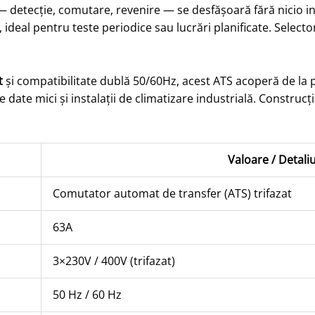
 — detecție, comutare, revenire — se desfășoară fără nicio in
 ideal pentru teste periodice sau lucrări planificate. Selector
t
și compatibilitate dublă 50/60Hz, acest ATS acoperă de la pa
date mici și instalații de climatizare industrială. Construcția
Valoare / Detali
Comutator automat de transfer (ATS) trifazat
63A
3×230V / 400V (trifazat)
50 Hz / 60 Hz