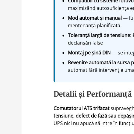
Compatibil cu sisteme fotovol
maximizând autosuficiența e
Mod automat și manual
— fun
mentenanță planificată
Toleranță largă de tensiune
declanșări false
Montaj pe șină DIN
— se integ
Revenire automată la sursa p
automat fără intervenție um
Detalii și Performanță
Comutatorul ATS trifazat
supraveghe
tensiune, defect de fază sau depăși
UPS nici nu apucă să intre în funcți