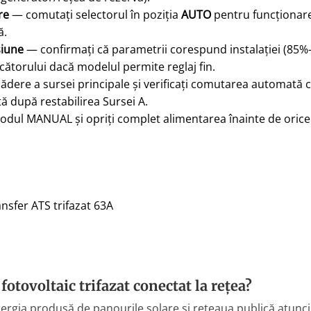
re
— comutați selectorul în poziția
AUTO
pentru funcționar
ă.
siune
— confirmați că parametrii corespund instalației (85%–
cătorului dacă modelul permite reglaj fin.
ădere a sursei principale și verificați comutarea automată c
 după restabilirea Sursei A.
dul MANUAL și opriți complet alimentarea înainte de orice i
sfer ATS trifazat 63A
otovoltaic trifazat conectat la rețea?
ergia produsă de panourile solare și rețeaua publică atunc