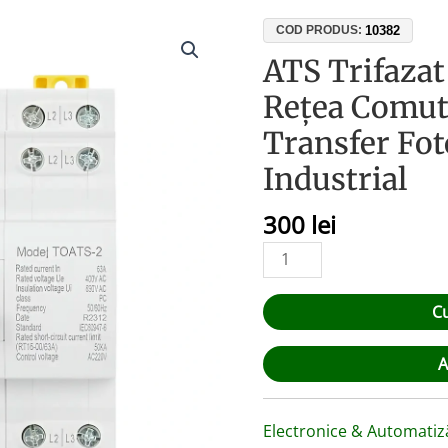
Cantitate
10382
COD PRODUS:
ATS
ATS Trifaza
Trifazat
Rețea Comut
63A
Manager
Transfer Fot
Rețea
Industrial
Comutator
Automat
300
lei
Transfer
Fotovoltaic
Generator
Industrial
C
A
Electronice & Automatiz