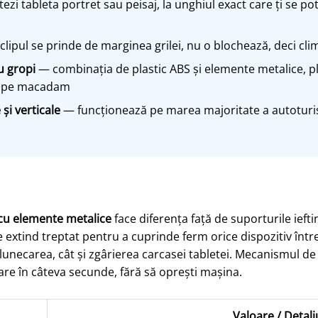
zi tableta portret sau peisaj, la unghiul exact care ți se pot
lipul se prinde de marginea grilei, nu o blochează, deci cl
u gropi
— combinația de plastic ABS și elemente metalice, pl
 și pe macadam
și verticale
— funcționează pe marea majoritate a autoturi
 cu elemente metalice
face diferența față de suporturile ieft
 extind treptat pentru a cuprinde ferm orice dispozitiv între 
lunecarea, cât și zgârierea carcasei tabletei. Mecanismul de
are în câteva secunde, fără să oprești mașina.
Valoare / Detali