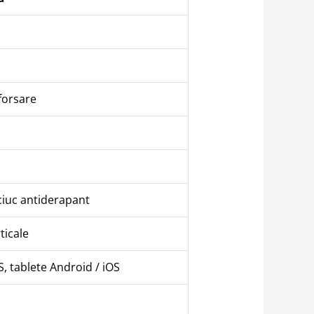
forsare
uciuc antiderapant
ticale
 tablete Android / iOS