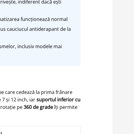
rivește, indiferent dacă ești
imatizarea funcționează normal
us cauciucul antiderapant de la
smelor, inclusiv modele mai
ine care cedează la prima frânare
7 și 12 inch, iar
suportul inferior cu
 rotație pe
360 de grade
îți permite
u