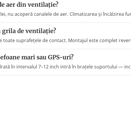
e aer din ventilație?
lei, nu acoperă canalele de aer. Climatizarea și încălzirea fu
grila de ventilație?
pe toate suprafețele de contact. Montajul este complet revers
elefoane mari sau GPS-uri?
drată în intervalul 7–12 inch intră în brațele suportului — in