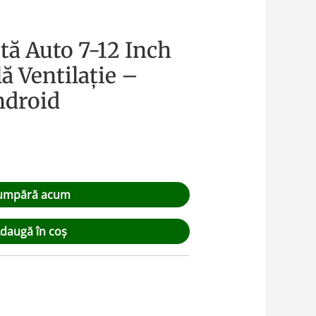
tă Auto 7-12 Inch
ă Ventilație –
ndroid
umpără acum
daugă în coș