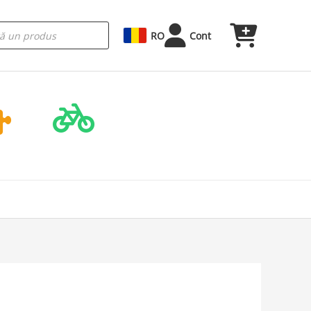
RO
Cont