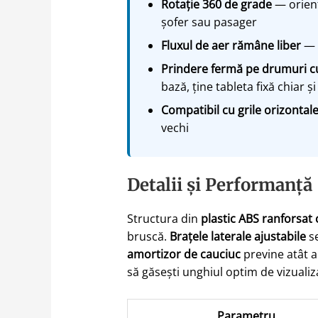
Rotație 360 de grade
— oriente
șofer sau pasager
Fluxul de aer rămâne liber
— c
Prindere fermă pe drumuri c
bază, ține tableta fixă chiar
Compatibil cu grile orizontale 
vechi
Detalii și Performanță
Structura din
plastic ABS ranforsat
bruscă.
Brațele laterale ajustabile
se
amortizor de cauciuc
previne atât a
să găsești unghiul optim de vizualiz
Parametru