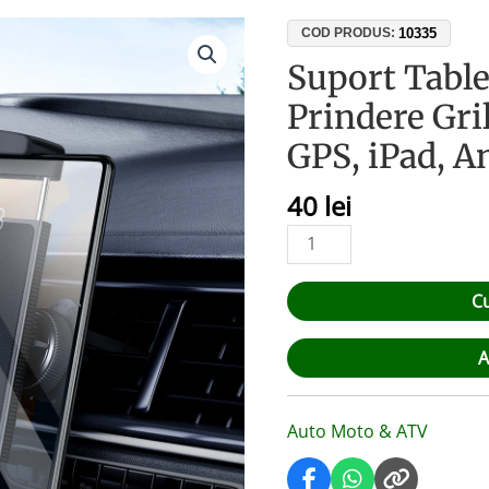
Cantitate
10335
COD PRODUS:
Suport
Suport Table
Tabletă
Prindere Gril
Auto
7-
GPS, iPad, A
12
Inch
40
lei
Prindere
Grilă
Ventilație
C
–
GPS,
iPad,
A
Android
Auto Moto & ATV