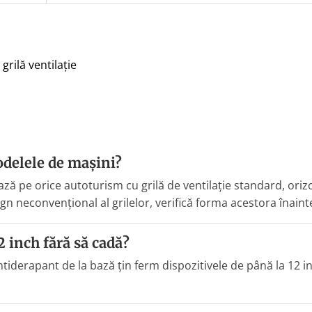
grilă ventilație
odelele de mașini?
ă pe orice autoturism cu grilă de ventilație standard, orizo
n neconvențional al grilelor, verifică forma acestora înain
2 inch fără să cadă?
antiderapant de la bază țin ferm dispozitivele de până la 12 i