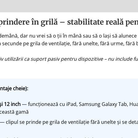
prindere în grilă – stabilitate reală p
ndemână, dar nu vrei să o ții în mână sau să o lași să alunece
secunde pe grila de ventilație, fără unelte, fără urme, fără 
v utilizării ca suport pasiv pentru dispozitive – nu include f
ntaje cheie):
și 12 inch
— funcționează cu iPad, Samsung Galaxy Tab, Huaw
această gamă
— clipul se prinde pe grila de ventilație fără unelte și se det