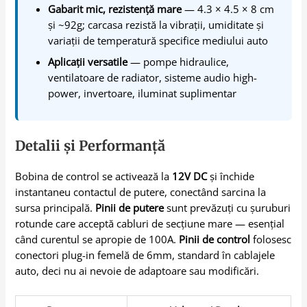
Gabarit mic, rezistență mare
— 4.3 × 4.5 × 8 cm
și ~92g; carcasa rezistă la vibrații, umiditate și
variații de temperatură specifice mediului auto
Aplicații versatile
— pompe hidraulice,
ventilatoare de radiator, sisteme audio high-
power, invertoare, iluminat suplimentar
Detalii și Performanță
Bobina de control se activează la
12V DC
și închide
instantaneu contactul de putere, conectând sarcina la
sursa principală.
Pinii de putere
sunt prevăzuți cu șuruburi
rotunde care acceptă cabluri de secțiune mare — esențial
când curentul se apropie de 100A.
Pinii de control
folosesc
conectori plug-in femelă de 6mm, standard în cablajele
auto, deci nu ai nevoie de adaptoare sau modificări.