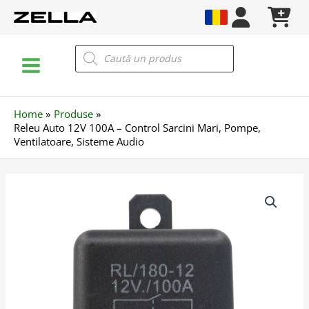
Skip
to
content
Main
Products
search
Menu
Home
Produse
Releu Auto 12V 100A – Control Sarcini Mari, Pompe,
Ventilatoare, Sisteme Audio
Cantitate
Releu
Auto
12V
100A
–
Control
Sarcini