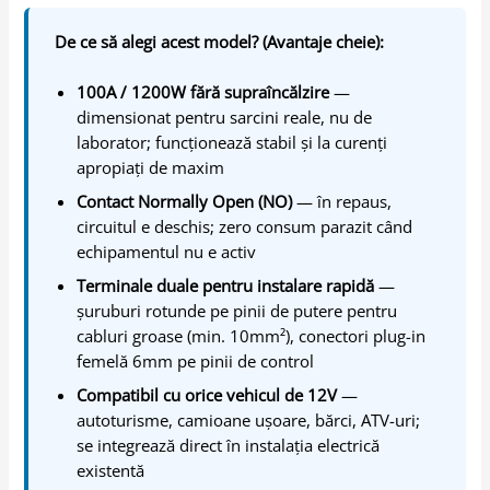
De ce să alegi acest model? (Avantaje cheie):
100A / 1200W fără supraîncălzire
—
dimensionat pentru sarcini reale, nu de
laborator; funcționează stabil și la curenți
apropiați de maxim
Contact Normally Open (NO)
— în repaus,
circuitul e deschis; zero consum parazit când
echipamentul nu e activ
Terminale duale pentru instalare rapidă
—
șuruburi rotunde pe pinii de putere pentru
cabluri groase (min. 10mm²), conectori plug-in
femelă 6mm pe pinii de control
Compatibil cu orice vehicul de 12V
—
autoturisme, camioane ușoare, bărci, ATV-uri;
se integrează direct în instalația electrică
existentă