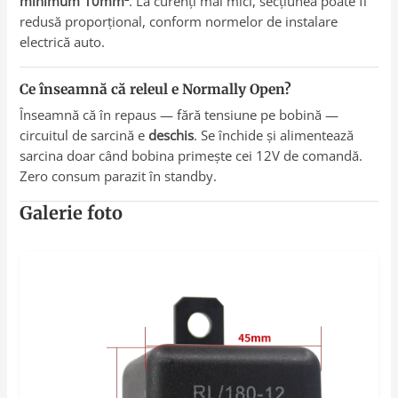
minimum 10mm²
. La curenți mai mici, secțiunea poate fi
redusă proporțional, conform normelor de instalare
electrică auto.
Ce înseamnă că releul e Normally Open?
Înseamnă că în repaus — fără tensiune pe bobină —
circuitul de sarcină e
deschis
. Se închide și alimentează
sarcina doar când bobina primește cei 12V de comandă.
Zero consum parazit în standby.
Galerie foto