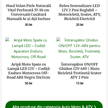
Husă Volan Piele Naturală
Releu Semnalizare LED
Vițel Perforată 37-38 cm
12V 2 Pini Reglabil –
Universală Cusătură
Motocicletă, Scuter, ATV,
Manuală Ac și Ață Incluse
Bicicletă Electrică
30
lei
20
lei
Aripă Moto Spate cu
Întrerupător ON/OFF
Lampă LED 12V – Codiță
Ghidon 12V-48V | Moto
Enduro Motocross Off-
Bicicletă Trotinetă Scuter
Road ABS Negru 33x11cm
ATV 2 Pini
50
lei
15
lei
Alte produse din categoria Auto Moto & ATV