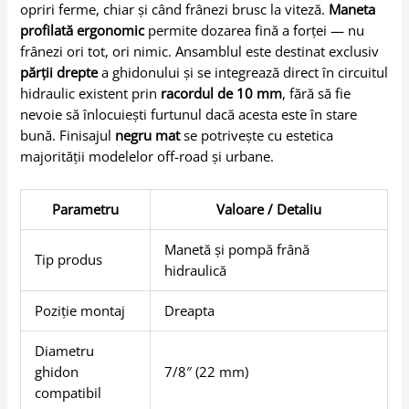
opriri ferme, chiar și când frânezi brusc la viteză.
Maneta
profilată ergonomic
permite dozarea fină a forței — nu
frânezi ori tot, ori nimic. Ansamblul este destinat exclusiv
părții drepte
a ghidonului și se integrează direct în circuitul
hidraulic existent prin
racordul de 10 mm
, fără să fie
nevoie să înlocuiești furtunul dacă acesta este în stare
bună. Finisajul
negru mat
se potrivește cu estetica
majorității modelelor off-road și urbane.
Parametru
Valoare / Detaliu
Manetă și pompă frână
Tip produs
hidraulică
Poziție montaj
Dreapta
Diametru
ghidon
7/8″ (22 mm)
compatibil