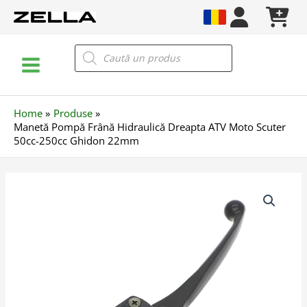
Skip
to
content
Main
Products
search
Menu
Home
Produse
Manetă Pompă Frână Hidraulică Dreapta ATV Moto Scuter
50cc-250cc Ghidon 22mm
Cantitate
Manetă
Pompă
Frână
Hidraulică
Dreapta
ATV
Moto