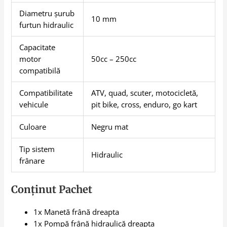
Diametru șurub
10 mm
furtun hidraulic
Capacitate
motor
50cc – 250cc
compatibilă
Compatibilitate
ATV, quad, scuter, motocicletă,
vehicule
pit bike, cross, enduro, go kart
Culoare
Negru mat
Tip sistem
Hidraulic
frânare
Conținut Pachet
1x Manetă frână dreapta
1x Pompă frână hidraulică dreapta