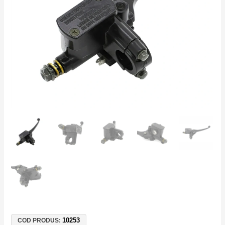
Scuter
50cc-
250cc
Ghidon
22mm
10253
COD PRODUS: