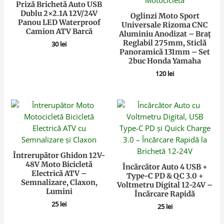
Priză Brichetă Auto USB
Dublu 2×2.1A 12V/24V
Oglinzi Moto Sport
Panou LED Waterproof
Universale Rizoma CNC
Camion ATV Barcă
Aluminiu Anodizat – Braț
Reglabil 275mm, Sticlă
30
lei
Panoramică 131mm – Set
2buc Honda Yamaha
120
lei
Întrerupător Ghidon 12V-
48V Moto Bicicletă
Încărcător Auto 4 USB +
Electrică ATV –
Type-C PD & QC 3.0 +
Semnalizare, Claxon,
Voltmetru Digital 12-24V –
Lumini
Încărcare Rapidă
25
lei
25
lei