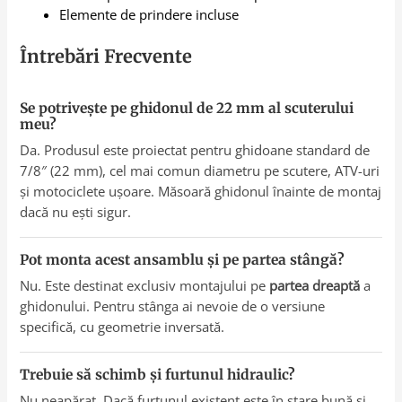
Elemente de prindere incluse
Întrebări Frecvente
Se potrivește pe ghidonul de 22 mm al scuterului
meu?
Da. Produsul este proiectat pentru ghidoane standard de
7/8″ (22 mm), cel mai comun diametru pe scutere, ATV-uri
și motociclete ușoare. Măsoară ghidonul înainte de montaj
dacă nu ești sigur.
Pot monta acest ansamblu și pe partea stângă?
Nu. Este destinat exclusiv montajului pe
partea dreaptă
a
ghidonului. Pentru stânga ai nevoie de o versiune
specifică, cu geometrie inversată.
Trebuie să schimb și furtunul hidraulic?
Nu neapărat. Dacă furtunul existent este în stare bună și