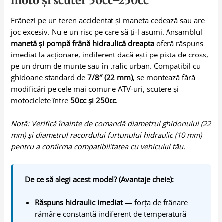
moto și scuter 50cc–250cc
Frânezi pe un teren accidentat și maneta cedează sau are
joc excesiv. Nu e un risc pe care să ți-l asumi. Ansamblul
manetă și pompă frână hidraulică dreapta
oferă răspuns
imediat la acționare, indiferent dacă ești pe pista de cross,
pe un drum de munte sau în trafic urban. Compatibil cu
ghidoane standard de
7/8″ (22 mm)
, se montează fără
modificări pe cele mai comune ATV-uri, scutere și
motociclete între
50cc și 250cc
.
Notă: Verifică înainte de comandă diametrul ghidonului (22
mm) și diametrul racordului furtunului hidraulic (10 mm)
pentru a confirma compatibilitatea cu vehiculul tău.
De ce să alegi acest model? (Avantaje cheie):
Răspuns hidraulic imediat
— forța de frânare
rămâne constantă indiferent de temperatură