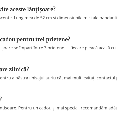
vite aceste lănțișoare?
escente. Lungimea de 52 cm și dimensiunile mici ale pandantiv
 cadou pentru trei prietene?
țișoare se împart între 3 prietene — fiecare pleacă acasă cu 
are zilnică?
Pentru a păstra finisajul auriu cât mai mult, evitați contactul
?
 lănțișoare. Pentru un cadou și mai special, recomandăm adă