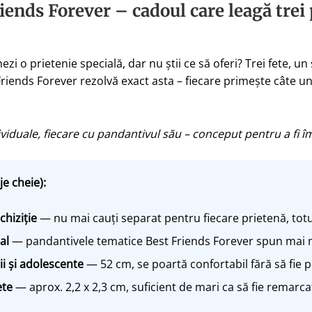
ends Forever – cadoul care leagă trei 
i o prietenie specială, dar nu știi ce să oferi? Trei fete, u
Friends Forever rezolvă exact asta – fiecare primește câte 
ividuale, fiecare cu pandantivul său – conceput pentru a fi îm
je cheie):
chiziție
— nu mai cauți separat pentru fiecare prietenă, totu
al
— pandantivele tematice Best Friends Forever spun mai mu
i și adolescente
— 52 cm, se poartă confortabil fără să fie 
ete
— aprox. 2,2 x 2,3 cm, suficient de mari ca să fie remarcat