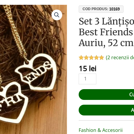
Cantitate
10169
COD PRODUS:
Set
Set 3 Lănțiș
3
Best Friends 
Lănțișoare
BFF
Auriu, 52 cm
Copii
–
(
2
recenzii de
Best
Evaluat la
2
15
lei
Friends
5.00
din 5 pe
baza a
Forever,
evaluări de la
Aliaj
clienți
Zinc
C
Auriu,
52
A
cm,
Cadou
Prietenie
Fashion & Accesorii