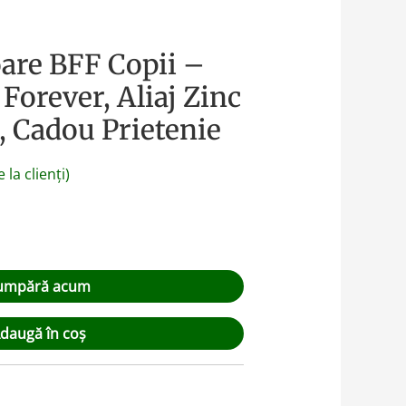
oare BFF Copii –
Forever, Aliaj Zinc
, Cadou Prietenie
 la clienți)
umpără acum
daugă în coș