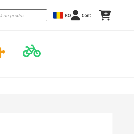
RO
Cont