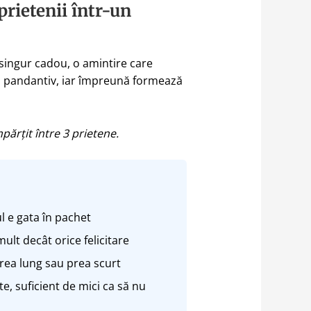
prietenii într-un
n singur cadou, o amintire care
un pandantiv, iar împreună formează
părțit între 3 prietene.
l e gata în pachet
lt decât orice felicitare
prea lung sau prea scurt
e, suficient de mici ca să nu