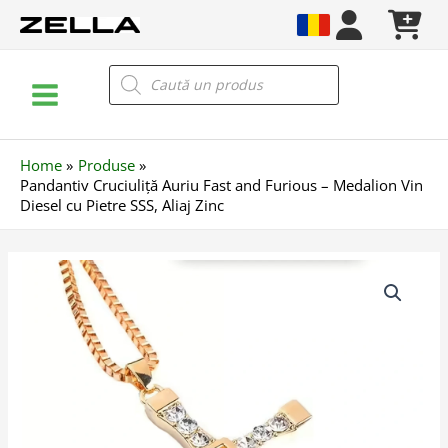
Skip
to
content
Main
Products
search
Menu
Home
Produse
Pandantiv Cruciuliță Auriu Fast and Furious – Medalion Vin
Diesel cu Pietre SSS, Aliaj Zinc
Cantitate
Pandantiv
Cruciuliță
Auriu
Fast
and
Furious
–