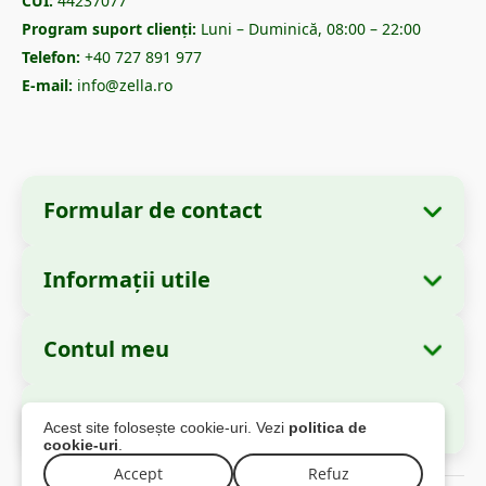
CUI:
44237077
Program suport clienți:
Luni – Duminică, 08:00 – 22:00
Telefon:
+40 727 891 977
E-mail:
info@zella.ro
Formular de contact
Informații utile
Informații despre companie
Despre noi
Denumire:
Zella International Distribution
Contul meu
Cum comand?
S.R.L.
Comenzile mele
Metode de plată
Sediu Social:
Strada Cuza Vodă nr. 97, Sector
Autorități și Reglementări
Acest site folosește cookie-uri. Vezi
politica de
4, București, 040283, România
Informațiile mele personale
Informații livrare
cookie-uri
.
Adresele mele
Accept
Refuz
Politica de returnare
CUI:
44237077 (neplătitor de TVA)