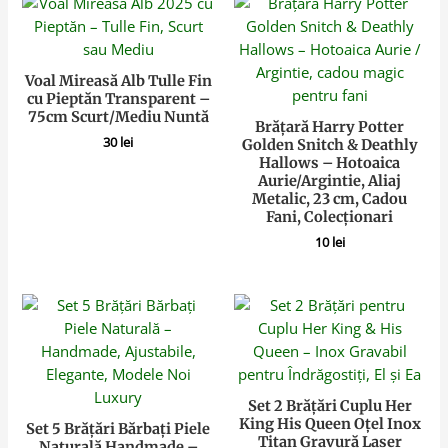
Voal Mireasă Alb Tulle Fin
cu Pieptăn Transparent –
75cm Scurt/Mediu Nuntă
Brățară Harry Potter
30
lei
Golden Snitch & Deathly
Hallows – Hotoaica
Aurie/Argintie, Aliaj
Metalic, 23 cm, Cadou
Fani, Colecționari
10
lei
Set 2 Brățări Cuplu Her
King His Queen Oțel Inox
Set 5 Brățări Bărbați Piele
Titan Gravură Laser
Naturală Handmade –