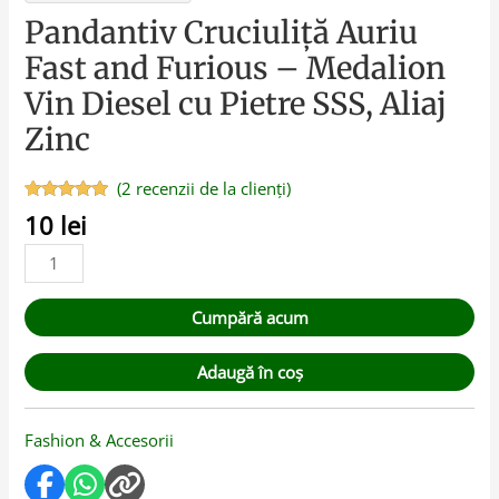
Pandantiv Cruciuliță Auriu
Fast and Furious – Medalion
Vin Diesel cu Pietre SSS, Aliaj
Zinc
(
2
recenzii de la clienți)
Evaluat la
2
10
lei
5.00
din 5
pe baza a
evaluări de
la clienți
Cumpără acum
Adaugă în coș
Fashion & Accesorii