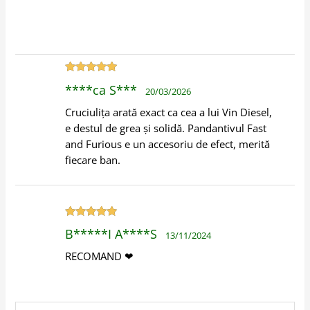
Evaluat la
5
****ca S***
20/03/2026
din 5
Cruciulița arată exact ca cea a lui Vin Diesel,
e destul de grea și solidă. Pandantivul Fast
and Furious e un accesoriu de efect, merită
fiecare ban.
Evaluat la
5
B*****I A****S
13/11/2024
din 5
RECOMAND ❤