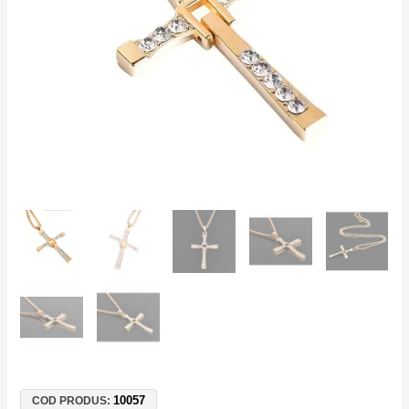
Medalion
Vin
Diesel
cu
Pietre
SSS,
Aliaj
Zinc
10057
COD PRODUS: