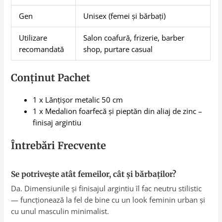
Gen
Unisex (femei și bărbați)
Utilizare
Salon coafură, frizerie, barber
recomandată
shop, purtare casual
Conținut Pachet
1 x Lănțișor metalic 50 cm
1 x Medalion foarfecă și pieptăn din aliaj de zinc –
finisaj argintiu
Întrebări Frecvente
Se potrivește atât femeilor, cât și bărbaților?
Da. Dimensiunile și finisajul argintiu îl fac neutru stilistic
— funcționează la fel de bine cu un look feminin urban și
cu unul masculin minimalist.