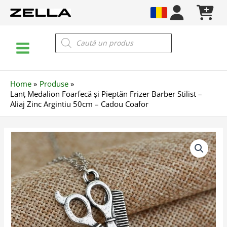
Skip
to
content
Main
Products
search
Menu
Home
Produse
Lanț Medalion Foarfecă și Pieptăn Frizer Barber Stilist –
Aliaj Zinc Argintiu 50cm – Cadou Coafor
Cantitate
Lanț
Medalion
Foarfecă
și
Pieptăn
Frizer
Barber