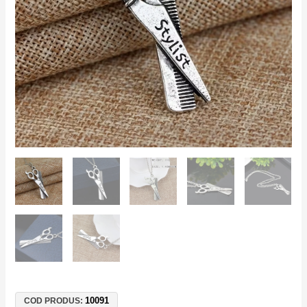
Stilist
–
Aliaj
Zinc
Argintiu
50cm
–
Cadou
Coafor
10091
COD PRODUS: