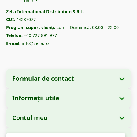
Zella International Distribution S.R.L.
CUI:
44237077
Program suport clienți:
Luni – Duminică, 08:00 – 22:00
Telefon:
+40 727 891 977
E-mail:
info@zella.ro
Formular de contact
Informații utile
Informații despre companie
Despre noi
Denumire:
Zella International Distribution
Contul meu
Cum comand?
S.R.L.
Comenzile mele
Metode de plată
Sediu Social:
Strada Cuza Vodă nr. 97, Sector