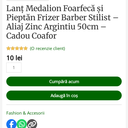
Lanț Medalion Foarfecă și
Pieptăn Frizer Barber Stilist –
Aliaj Zinc Argintiu 50cm –
Cadou Coafor
(O recenzie client)
Evaluat la
10
lei
5.00
din 5
pe baza
unei
singure
evaluări
Cumpără acum
Adaugă în coș
Fashion & Accesorii