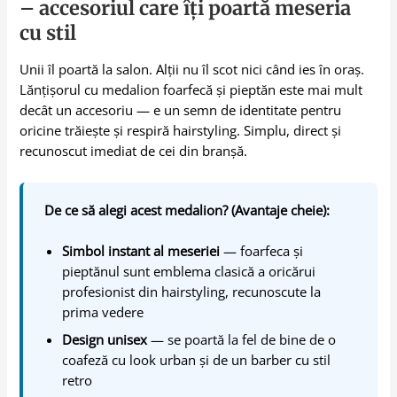
– accesoriul care îți poartă meseria
cu stil
Unii îl poartă la salon. Alții nu îl scot nici când ies în oraș.
Lănțișorul cu medalion foarfecă și pieptăn este mai mult
decât un accesoriu — e un semn de identitate pentru
oricine trăiește și respiră hairstyling. Simplu, direct și
recunoscut imediat de cei din branșă.
De ce să alegi acest medalion? (Avantaje cheie):
Simbol instant al meseriei
— foarfeca și
pieptănul sunt emblema clasică a oricărui
profesionist din hairstyling, recunoscute la
prima vedere
Design unisex
— se poartă la fel de bine de o
coafeză cu look urban și de un barber cu stil
retro