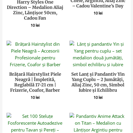
Cheie, Argintiu, Aliaj Zinc
Harry Styles One
– Cadou Valentine’s Day
Direction – Medalion Aliaj
Zinc, Lănțișor 50cm,
10
lei
Cadou Fan
10
lei
Brățară Hairstylist Piele
Set Lanț și Pandantiv Yin
Neagră | Împletită,
Yang Cuplu – 2 Jumătăți,
Reglabilă 17-21 cm |
Aliaj Zinc, 50 cm, Simbol
Frizerie, Coafor, Barber
Iubire și Echilibru
10
lei
10
lei